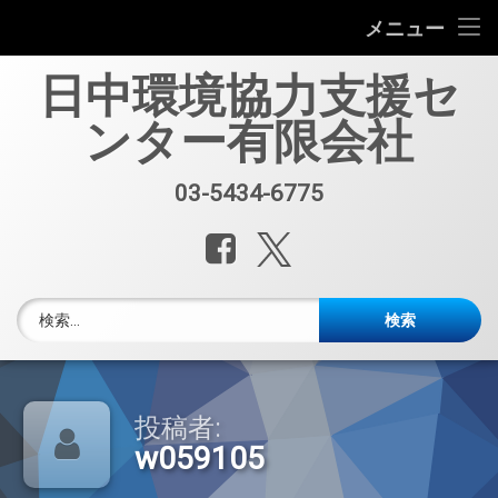
会社案内
メニュー
コ
中国環境規制対応セミナー（第33回）
日中環境協力支援セ
ン
テ
ンター有限会社
中国環境規制対応支援業務紹介
ン
ツ
へ
セミナー、資料販売
03-5434-6775
電話番号:
ス
キ
レポート・公開情報
Facebook
X.com
ッ
プ
中国環境博覧会(IE expo)
検索:
中国環境ブログ
週刊メルマガ 中国環境・化学品・エネルギーレポート
投稿者:
w059105
中文