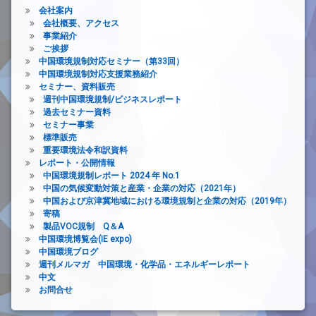
会社案内
会社概要、アクセス
事業紹介
ご挨拶
中国環境規制対応セミナー（第33回）
中国環境規制対応支援業務紹介
セミナー、資料販売
週刊中国環境規制/ビジネスレポート
過去セミナー資料
セミナー事業
標準販売
重要環境法令和訳資料
レポート・公開情報
中国環境規制レポート 2024 年 No.1
中国の気候変動対策と産業・企業の対応（2021年）
中国および京津冀地域における環境規制と企業の対応（2019年）
寄稿
製品VOC規制 Q＆A
中国環境博覧会(IE expo)
中国環境ブログ
週刊メルマガ 中国環境・化学品・エネルギーレポート
中文
お問合せ