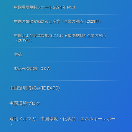
中国環境規制レポート 2024 年 NO.1
中国の気候変動対策と産業・企業の対応（2021年）
中国および京津冀地域における環境規制と企業の対応
（2019年）
寄稿
製品VOC規制 Q＆A
中国環境博覧会(IE EXPO)
中国環境ブログ
週刊メルマガ 中国環境・化学品・エネルギーレポー
ト