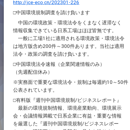
http://jce-eco.cn/202301-226
□中国環境規制調査を請け負います
中国の環境政策・環境法令をくまなく遅滞なく
情報収集できている日系工場はほぼ皆無です。
一般に工場1社に適用される環境政策・環境法令
は地方版含め200件～300件あります。当社は適用
法令・政策の調査を請け負います。
□中国環境法令速報（企業関連情報のみ）
（先週配信休み）
※実務面で重要な環境法令・規制は毎週約10～50件
公表されています。
□有料版『週刊中国環境規制/ビジネスレポート』
最新の環境規制情報、環境産業動向、環境展示
会・会議情報満載で日系企業に有益・重要な情報
を厳選した『週刊中国環境規制/ビジネスレポー