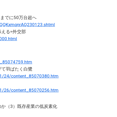
年までに50万台超へ
GdVQQKxmqnrAQ230123.shtml
える=外交部
000.html
ent_85074759.htm
げて羽ばたく白鷺
3-01/24/content_85070380.htm
3-01/26/content_85070256.htm
のか（3）既存産業の低炭素化