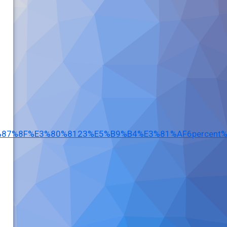
%87%8F%E3%80%8123%E5%B9%B4%E3%81%AF6percent