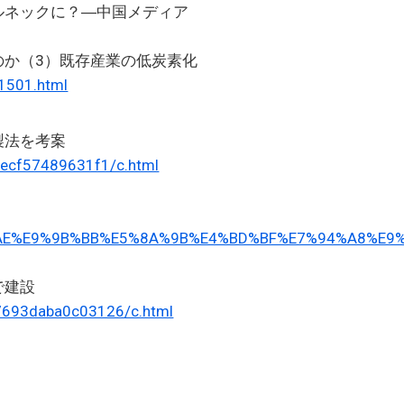
ルネックに？―中国メディア
のか（3）既存産業の低炭素化
1501.html
製法を考案
1ecf57489631f1/c.html
%AE%E9%9B%BB%E5%8A%9B%E4%BD%BF%E7%94%A8%E9
で建設
7693daba0c03126/c.html