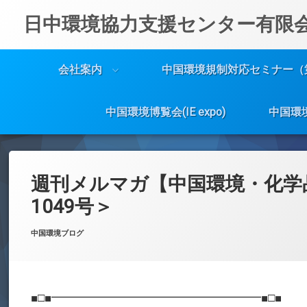
日中環境協力支援センター有限
会社案内
中国環境規制対応セミナー（
中国環境博覧会(IE expo)
中国環
コ
ン
テ
週刊メルマガ【中国環境・化学
ン
ツ
1049号＞
へ
ス
Posted on
Updated on
by
w059105
2023年1月30日
2023年1月30日
カテゴリー:
中国環境ブログ
キ
ッ
プ
■□■━━━━━━━━━━━━━━━━━━■□■