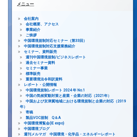
メニュー
会社案内
会社概要、アクセス
事業紹介
ご挨拶
中国環境規制対応セミナー（第33回）
中国環境規制対応支援業務紹介
セミナー、資料販売
週刊中国環境規制/ビジネスレポート
過去セミナー資料
セミナー事業
標準販売
重要環境法令和訳資料
レポート・公開情報
中国環境規制レポート 2024 年 No.1
中国の気候変動対策と産業・企業の対応（2021年）
中国および京津冀地域における環境規制と企業の対応（2019
年）
寄稿
製品VOC規制 Q＆A
中国環境博覧会(IE expo)
中国環境ブログ
週刊メルマガ 中国環境・化学品・エネルギーレポート