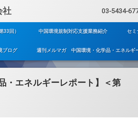
会社
電話番号:
03-5434-67
第33回）
中国環境規制対応支援業務紹介
セミ
境ブログ
週刊メルマガ 中国環境・化学品・エネルギ
品・エネルギーレポート】＜第