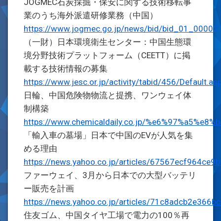
JOGMEC石炭採掘・保安に関する技術移転事
業のうち海外派遣研修業務（中国）
https://www.jogmec.go.jp/news/bid/bid_01_00002.
（一財）日本環境衛生センター：中国生態環
境分野技術プラットフォーム（CEETT）に掲
載する技術情報の募集
https://www.jesc.or.jp/activity/tabid/456/Default.as
日輪、中国危険物物流と提携、ワンウェイ体
制構築
https://www.chemicaldaily.co.jp/%e6%97
「輸入車の墓場」日本で中国のEVが人気を集
める理由
https://news.yahoo.co.jp/articles/67567ecf964c
ファーウェイ、3月から日本での大型バッテリ
ー販売を計画
https://news.yahoo.co.jp/articles/71c8adcb2e36
住友ゴム、中国タイヤ工場で電力の100％再