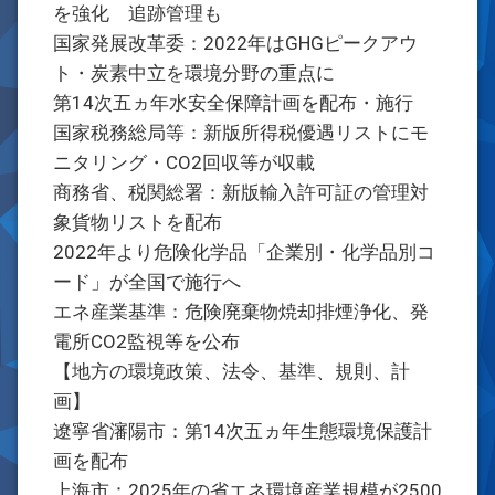
を強化 追跡管理も
国家発展改革委：2022年はGHGピークアウ
ト・炭素中立を環境分野の重点に
第14次五ヵ年水安全保障計画を配布・施行
国家税務総局等：新版所得税優遇リストにモ
ニタリング・CO2回収等が収載
商務省、税関総署：新版輸入許可証の管理対
象貨物リストを配布
2022年より危険化学品「企業別・化学品別コ
ード」が全国で施行へ
エネ産業基準：危険廃棄物焼却排煙浄化、発
電所CO2監視等を公布
【地方の環境政策、法令、基準、規則、計
画】
遼寧省瀋陽市：第14次五ヵ年生態環境保護計
画を配布
上海市：2025年の省エネ環境産業規模が2500