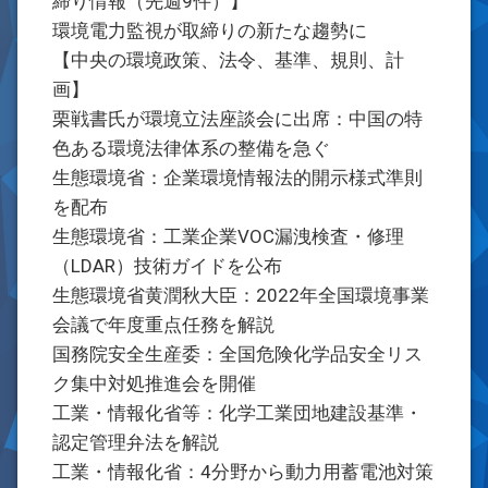
締り情報（先週9件）】
環境電力監視が取締りの新たな趨勢に
【中央の環境政策、法令、基準、規則、計
画】
栗戦書氏が環境立法座談会に出席：中国の特
色ある環境法律体系の整備を急ぐ
生態環境省：企業環境情報法的開示様式準則
を配布
生態環境省：工業企業VOC漏洩検査・修理
（LDAR）技術ガイドを公布
生態環境省黄潤秋大臣：2022年全国環境事業
会議で年度重点任務を解説
国務院安全生産委：全国危険化学品安全リス
ク集中対処推進会を開催
工業・情報化省等：化学工業団地建設基準・
認定管理弁法を解説
工業・情報化省：4分野から動力用蓄電池対策