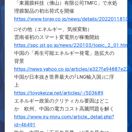
「東麗膜科技（佛山）有限公司TMFC」で水処
理膜製品の初出荷式を開催
https://www.toray.co.jp/news/details/20220118100
□その他（エネルギー、気候変動）
雲南省初のスマート変電所が稼働開始
https://spc.jst.go.jp/news/220103/topic_2_01.html
中国の「再生可能エネルギー発電」急拡大の
背景
https://news.yahoo.co.jp/articles/e327fa94887e
中国が日本抜き世界最大の｢LNG輸入国｣に浮
上
https://toyokeizai.net/articles/-/503689
エネルギー政策のクリティカル要因はどこ
か 欧州、中国の電力コスト高騰問題を解く
https://www.iru-miru.com/article_detail.php?
id=46491