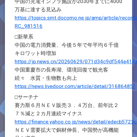
中国の充電インフラ施設が2030年までに4000
万基に達する見込み
https://topics.smt.docomo.ne.jp/amp/article/record
RC_981516
□新華系
中国の電力消費量、今後５年で年平均６千億
キロワット時増加
https://jp.news.cn/20260629/071d34c9df544e419
中国重慶市の長寿湖、環境回復で観光客
続々 水質・生物数も向上
https://news.livedoor.com/article/detail/31686485/
□サーチナ
賽力斯６月ＮＥＶ販売３．４万台、前年比２
７％減と２カ月連続マイナス
https://finance.yahoo.co.jp/news/detail/edecb5
ＮＥＶ需要拡大で銅材伸長、中国勢が高機能