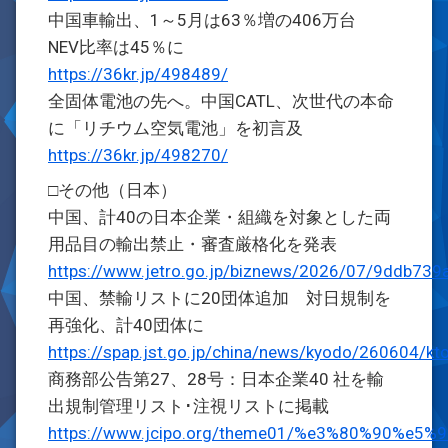
中国車輸出、1～5月は63％増の406万台
NEV比率は45％に
https://36kr.jp/498489/
全固体電池の先へ。中国CATL、次世代の本命
に「リチウム空気電池」を初言及
https://36kr.jp/498270/
□その他（日本）
中国、計40の日本企業・組織を対象とした両
用品目の輸出禁止・審査厳格化を発表
https://www.jetro.go.jp/biznews/2026/07/9ddb739
中国、禁輸リストに20団体追加 対日規制を
再強化、計40団体に
https://spap.jst.go.jp/china/news/kyodo/260604/kt
商務部公告第27、28号：日本企業40 社を輸
出規制管理リスト･注視リストに掲載
https://www.jcipo.org/theme01/%e3%80%90