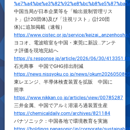
%e7%a4%be%e3%82%92%e8%bc%b8%e5%87%ba%
中国当局が日本企業等を「輸出規制管理リス
ト」(計20団体)及び「注視リスト」(計20団
体)に追加掲載（速報）
https://www.cistec.or.jp/service/keizai_anzenhosh
ヨコオ、電波暗室を中国・東莞に新設…アンテ
ナ評価を現地完結へ
https://s.response.jp/article/2026/06/30/413351.ht
石光商事 中国でGHG排出削減
https://news.nissyoku.co.jp/news/okum20260508
東レエンジ、半導体検査装置を拡販 中国に
照準
https://www.nikkan.co.jp/articles/view/00785287
三井金属、中国でアルミ溶湯ろ過装置生産
https://chemicaldaily.com/archives/821184
パナソニック：中国各地で環境教育を実施
https://holdings.panasonic/jp/corporate/sustainabili