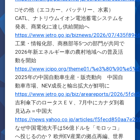
□その他（エコカー、バッテリー、水素）
CATL、ナトリウムイオン電池蓄電システムを
発表、商業化に達し供給開始へ
https://www.jetro.go.jp/biznews/2026/07/435f896
工業・情報化部、商務部等5つの部門が共同で
2026年新エネルギー車の農村地域への普及活
動を開始
https://www.jcipo.org/theme01/%e3%80%9
2025年の中国自動車生産・販売動向 中国自
動車市場、NEV成長と輸出拡大が鮮明に
https://www.jetro.go.jp/biz/areareports/2026/5fd
吉利傘下のロータスＥＶ、7月中にカナダ到着
見込み＝中国大
https://news.yahoo.co.jp/articles/f5fecd850aa7e
なぜ中国電池大手は56億ドルを「モロッコ」
へ投じるのか？ 欧州EV産業の拠点再編、世界