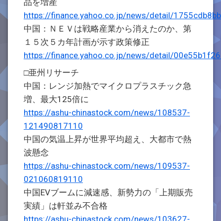
品を増産
https://finance.yahoo.co.jp/news/detail/1755cd
中国：ＮＥＶは戦略産業から消えたのか、第
１５次５カ年計画が示す政策修正
https://finance.yahoo.co.jp/news/detail/00e55b
□亜州リサーチ
中国：レンジ加熱でマイクロプラスチック急
増、最大125倍に
https://ashu-chinastock.com/news/108537-
121490817110
中国の気温上昇が世界平均超え、大都市で熱
波懸念
https://ashu-chinastock.com/news/109537-
021060819110
中国EVブームに減速感、新勢力の「上期販売
実績」は軒並み不合格
https://ashu-chinastock.com/news/103627-