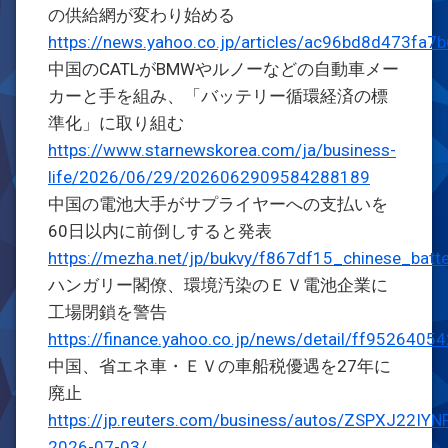
の供給網が変わり始める
https://news.yahoo.co.jp/articles/ac96bd8d473f
中国のCATLがBMWやルノーなどの自動車メー
カーと手を組み、「バッテリー循環経済の標
準化」に取り組む
https://www.starnewskorea.com/ja/business-
life/2026/06/29/2026062909584288189
中国の電池大手がサプライヤーへの支払いを
60日以内に前倒しすると発表
https://mezha.net/jp/bukvy/f867df15_chinese_batt
ハンガリー閣僚、環境汚染のＥＶ電池企業に
工場閉鎖を警告
https://finance.yahoo.co.jp/news/detail/ff9526
中国、省エネ車・ＥＶの車船税優遇を27年に
廃止
https://jp.reuters.com/business/autos/ZSPXJ22
2026-07-03/