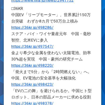
https://www.nna.jp/news/2941752
□36KR
中国EV「リープモーター」、世界累計150万
台突破 わずか8カ月で50万台上積み
https://36kr.jp/498286/
ステア・バイ・ワイヤ量産元年 中国・毫秒
智控、北米EVに参入
https://36kr.jp/497547/
金より希少な金属を使わない太陽電池、効率
30%超を実現 中国・豪州の研究チーム
https://36kr.jp/498220/
「発火まで5分」から「2時間燃えない」へ。
中国、EV電池の安全基準を大幅強化
https://36kr.jp/498423/
「EVの二の舞」を避けられるか。中国ヒト型
ロボット、日本の部品メーカーに求める役割
https://36kr.jp/498378/