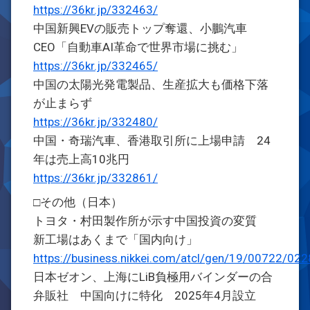
https://36kr.jp/332463/
中国新興EVの販売トップ奪還、小鵬汽車
CEO「自動車AI革命で世界市場に挑む」
https://36kr.jp/332465/
中国の太陽光発電製品、生産拡大も価格下落
が止まらず
https://36kr.jp/332480/
中国・奇瑞汽車、香港取引所に上場申請 24
年は売上高10兆円
https://36kr.jp/332861/
□その他（日本）
トヨタ・村田製作所が示す中国投資の変質
新工場はあくまで「国内向け」
https://business.nikkei.com/atcl/gen/19/00722/02
日本ゼオン、上海にLiB負極用バインダーの合
弁販社 中国向けに特化 2025年4月設立