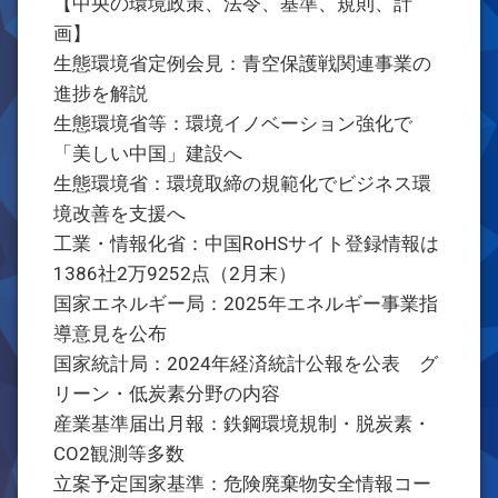
【中央の環境政策、法令、基準、規則、計
画】
生態環境省定例会見：青空保護戦関連事業の
進捗を解説
生態環境省等：環境イノベーション強化で
「美しい中国」建設へ
生態環境省：環境取締の規範化でビジネス環
境改善を支援へ
工業・情報化省：中国RoHSサイト登録情報は
1386社2万9252点（2月末）
国家エネルギー局：2025年エネルギー事業指
導意見を公布
国家統計局：2024年経済統計公報を公表 グ
リーン・低炭素分野の内容
産業基準届出月報：鉄鋼環境規制・脱炭素・
CO2観測等多数
立案予定国家基準：危険廃棄物安全情報コー