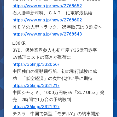
https://www.nna.jp/news/2768652
石大勝華新材料、ＣＡＴＬに電解液供給
https://www.nna.jp/news/2768602
ＮＥＶの大型トラック、25年販売は３割増へ
https://www.nna.jp/news/2768543
□36KR
BYD、保険業界参入も初年度で35億円赤字
EV修理コストの高さが重荷に
https://36kr.jp/332066/
中国独自の電動飛行船、初の飛行試験に成
功 「低空経済」の次世代担い手に期待
https://36kr.jp/332121/
中国シャオミ、1000万円級EV「SU7 Ultra」発
売 2時間で1万台の予約殺到
https://36kr.jp/332192/
テスラ、中国で新型「モデルY」の納車開始