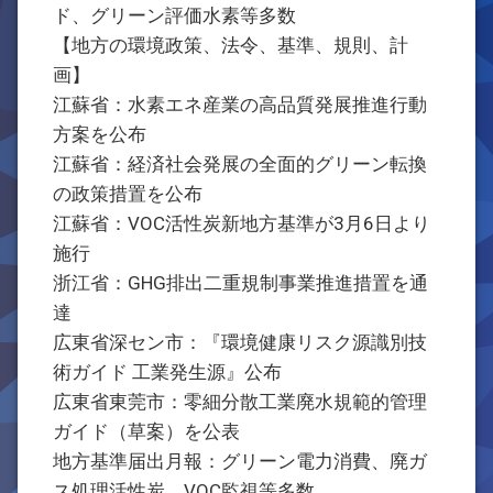
ド、グリーン評価水素等多数
【地方の環境政策、法令、基準、規則、計
画】
江蘇省：水素エネ産業の高品質発展推進行動
方案を公布
江蘇省：経済社会発展の全面的グリーン転換
の政策措置を公布
江蘇省：VOC活性炭新地方基準が3月6日より
施行
浙江省：GHG排出二重規制事業推進措置を通
達
広東省深セン市：『環境健康リスク源識別技
術ガイド 工業発生源』公布
広東省東莞市：零細分散工業廃水規範的管理
ガイド（草案）を公表
地方基準届出月報：グリーン電力消費、廃ガ
ス処理活性炭、VOC監視等多数