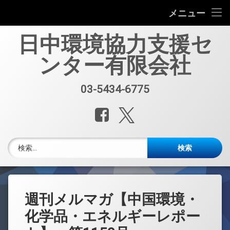
会社案内
メニュー
コ
中国環境規制対応セミナー（第33回）
日中環境協力支援セ
ン
テ
ンター有限会社
中国環境規制対応支援業務紹介
ン
ツ
へ
セミナー、資料販売
03-5434-6775
電話番号:
ス
キ
レポート・公開情報
Facebook
X.com
ッ
プ
中国環境博覧会(IE expo)
検索:
中国環境ブログ
週刊メルマガ 中国環境・化学品・エネルギーレポート
週刊メルマガ【中国環境・
中文
化学品・エネルギーレポー