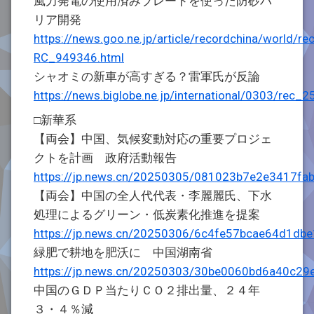
風力発電の使用済みブレードを使った防砂バ
リア開発
https://news.goo.ne.jp/article/recordchina/world/re
RC_949346.html
シャオミの新車が高すぎる？雷軍氏が反論
https://news.biglobe.ne.jp/international/0303/re
□新華系
【両会】中国、気候変動対応の重要プロジェ
クトを計画 政府活動報告
https://jp.news.cn/20250305/081023b7e2e3417fa
【両会】中国の全人代代表・李麗麗氏、下水
処理によるグリーン・低炭素化推進を提案
https://jp.news.cn/20250306/6c4fe57bcae64d1db
緑肥で耕地を肥沃に 中国湖南省
https://jp.news.cn/20250303/30be0060bd6a40c29e
中国のＧＤＰ当たりＣＯ２排出量、２４年
３・４％減