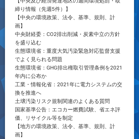
【中央及び経済発達地区の週間環境処罰・取
締り情報（先週5件）】
【中央の環境政策、法令、基準、規則、計
画】
中央財経委：CO2排出削減・炭素中立の方針
を盛り込む
生態環境省：重度大気汚染緊急対応監督支援
でよく見られる問題
生態環境省：GHG排出権取引管理条例を2021
年内に公布か
工業・情報化省：2021年に電力システムの交
換を推進へ
土壌汚染リスク規制関連のよくある質問
国家基準公告：エコカー燃費試験、省エネ評
価、リサイクル等を制定
【地方の環境政策、法令、基準、規則、計
画】