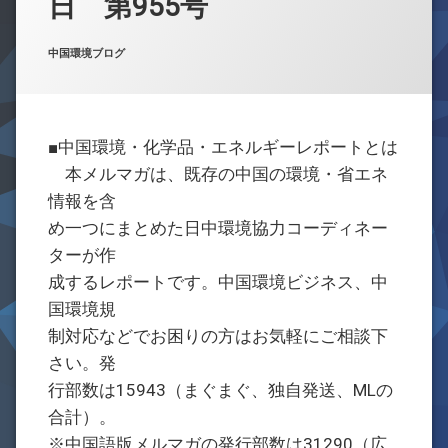
日 第955号
お問合せ
Posted on
Updated on
by
w059105
2021年4月5日
2021年4月6日
カテゴリー:
中国環境ブログ
■中国環境・化学品・エネルギーレポートとは
本メルマガは、既存の中国の環境・省エネ
情報を含
め一つにまとめた日中環境協力コーディネー
ターが作
成するレポートです。中国環境ビジネス、中
国環境規
制対応などでお困りの方はお気軽にご相談下
さい。発
行部数は15943（まぐまぐ、独自発送、MLの
合計）。
※中国語版メルマガの発行部数は31290（広