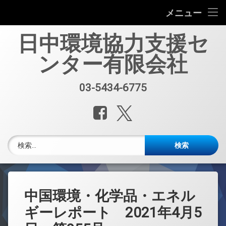
会社案内
メニュー
コ
中国環境規制対応セミナー（第33回）
日中環境協力支援セ
ン
テ
ンター有限会社
中国環境規制対応支援業務紹介
ン
ツ
へ
セミナー、資料販売
03-5434-6775
電話番号:
ス
キ
レポート・公開情報
Facebook
X.com
ッ
プ
中国環境博覧会(IE expo)
検索:
中国環境ブログ
週刊メルマガ 中国環境・化学品・エネルギーレポート
中国環境・化学品・エネル
中文
ギーレポート 2021年4月5