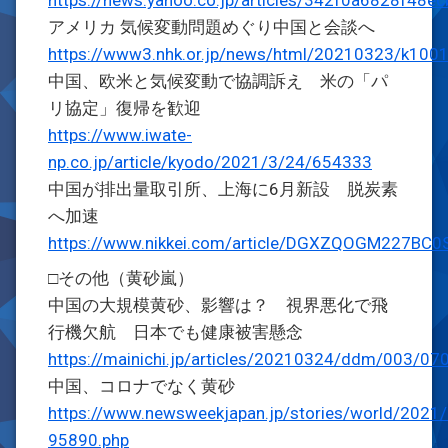
https://news.yahoo.co.jp/articles/342f0a6828f4
アメリカ 気候変動問題めぐり中国と会談へ
https://www3.nhk.or.jp/news/html/20210323/k100
中国、欧米と気候変動で協調訴え 米の「パ
リ協定」復帰を歓迎
https://www.iwate-
np.co.jp/article/kyodo/2021/3/24/654333
中国が排出量取引所、上海に6月新設 脱炭素
へ加速
https://www.nikkei.com/article/DGXZQOGM227BC
□その他（黄砂嵐）
中国の大規模黄砂、影響は？ 視界悪化で飛
行機欠航 日本でも健康被害懸念
https://mainichi.jp/articles/20210324/ddm/003/0
中国、コロナでなく黄砂
https://www.newsweekjapan.jp/stories/world/2021/
95890.php