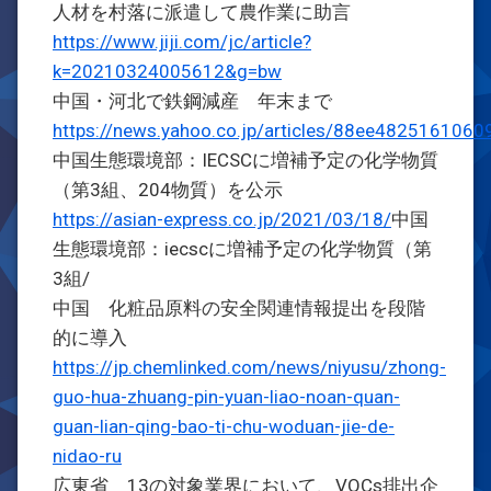
人材を村落に派遣して農作業に助言
https://www.jiji.com/jc/article?
k=20210324005612&g=bw
中国・河北で鉄鋼減産 年末まで
https://news.yahoo.co.jp/articles/88ee48251610
中国生態環境部：IECSCに増補予定の化学物質
（第3組、204物質）を公示
https://asian-express.co.jp/2021/03/18/
中国
生態環境部：iecscに増補予定の化学物質（第
3組/
中国 化粧品原料の安全関連情報提出を段階
的に導入
https://jp.chemlinked.com/news/niyusu/zhong-
guo-hua-zhuang-pin-yuan-liao-noan-quan-
guan-lian-qing-bao-ti-chu-woduan-jie-de-
nidao-ru
広東省 13の対象業界において、VOCs排出企