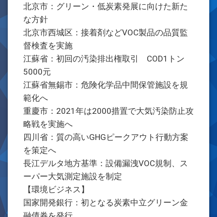
北京市：グリーン・低炭素発展に向けた新た
な方針
北京市西城区：接着剤などVOC製品の品質監
督検査を実施
江蘇省：初回の汚染排出権取引 COD1トン
5000元
江蘇省無錫市：危険化学品中間保管施設を規
範化へ
重慶市：2021年は2000措置で大気汚染防止攻
略戦を実施へ
四川省：質の高いGHGピークアウト行動方案
を策定へ
長江デルタ地方基準：設備漏洩VOC規制、ス
ーパー大気測定施設を制定
【環境ビジネス】
国家開発銀行：初となる炭素中立グリーン金
融債券を発行