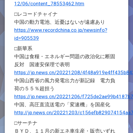
12/06/content_78553462.htm
□レコードチャイナ
中国の動力電池、近憂はないが遠慮あり
https://www.recordchina.co.jp/newsinfo?
id=905539
□新華系
中国は食糧・エネルギー問題の政治化に断固
反対 国連安保理で表明
https://jp.news.cn/20221208/4f48a919e4ff435b8
中国山西省の風力発電出力が新記録 電力負
荷の５５％超担う
https://jp.news.cn/20221206/f725de2ae99b4187b
中国、高圧直流送電の「変速機」を国産化
http://jp.news.cn/20221203/c156efb829074154aa
□サーチナ
ＢＹＤ、１１月の新エネ車生産・販売いずれ