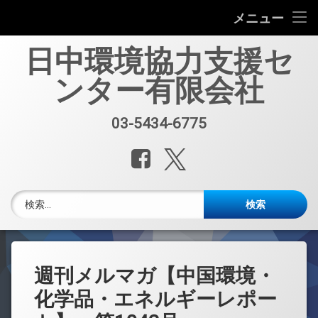
会社案内
メニュー
コ
中国環境規制対応セミナー（第33回）
日中環境協力支援セ
ン
テ
ンター有限会社
中国環境規制対応支援業務紹介
ン
ツ
へ
セミナー、資料販売
03-5434-6775
電話番号:
ス
キ
レポート・公開情報
Facebook
X.com
ッ
プ
中国環境博覧会(IE expo)
検索:
中国環境ブログ
週刊メルマガ 中国環境・化学品・エネルギーレポート
週刊メルマガ【中国環境・
中文
化学品・エネルギーレポー