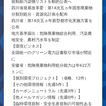
規制新汚染物リストを動的公表へ
四川省発展改革委：第14次五ヵ年固形廃棄物
分類別処分・資源化計画を配布
四川省：第14次五ヵ年新型都市化実施方案を
公布
地方基準届出：危険廃棄物総合利用、汚染農
地安全、農村汚水等を制定
【環境ビジネス】
全国統一のグリーン電力証書取引市場が間近
に
安徽省：危険廃棄物利用処分能力は年622万
トンに
【個別環境プロジェクト】（省略、12件）
【その他環境情報（先週5件）】
【カーボンニュートラル（先週3件）】
【他メールマガジン情報（先週0件）】
【臨時環境規制・安全生産規制の可能性ある