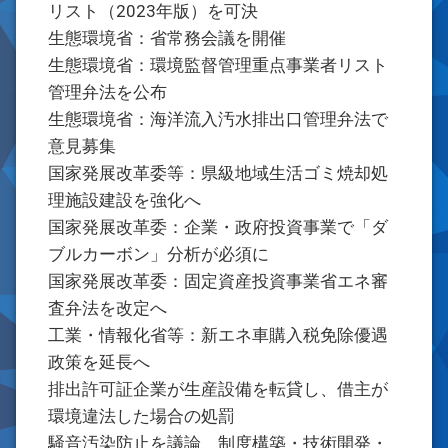
リスト（2023年版）を可決
生態環境省：省常務会議を開催
生態環境省：環境監督管理重点事業者リスト
管理弁法を公布
生態環境省：海洋流入汚水排出口管理弁法で
意見募集
国家発展改革委等：県級地域生活ゴミ焼却処
理施設建設を強化へ
国家発展改革委：企業・政府投資事業で「ダ
ブルカーボン」分析が必須に
国家発展改革委：固定資産投資事業省エネ審
査弁法を改定へ
工業・情報化省等：新エネ車購入税免除優遇
政策を延長へ
排出許可証企業が生産設備を転貸し、借主が
環境違法した場合の処罰
騒音汚染防止を議論 制度構築・技術開発・