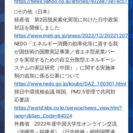
https://news.yahoo.co.jp/articles/402e873e1ec
□その他（日本）
経産省 第2回脱炭素化実現に向けた日中政策
対話を開催しました
https://www.meti.go.jp/press/2022/12/20221207
NEDO「エネルギー消費の効率化等に資する我
が国技術の国際実証事業／省エネ型産業パー
クを実現するための自立分散型エネルギーシ
ステムの実証研究（中国）」に関する実施体
制の追加に係る公募について
https://www.nedo.go.jp/koubo/DA2_100301.html
韓日中環境相会議 韓国、PM2.5管理で共同対
応要請
https://world.kbs.co.kr/service/news_view.htm?
lang=j&Seq_Code=84024
外務省 2022年度中国大学生オンライン交流
（沖縄県－福建省）（日中植林・植樹国際連