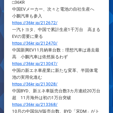
□36KR
中国EVメーカー、次々と電池の自社生産へ
小鵬汽車も参入
https://36kr.jp/212672/
一汽トヨタ、中国で累計生産1千万台 高まる
EVの需要に乗る
https://36kr.jp/212470/
中国新興EV11月納車台数：理想汽車は過去最
高 小鵬汽車は依然振るわず
https://36kr.jp/213047/
中国の新エネ車産業に新たな変革、半固体電
池の実用化進む
https://36kr.jp/213028/
中国BYD、新エネ車販売台数3カ月連続20万台
超 11月海外は初の1万台突破
https://36kr.jp/213368/
10月の中国SUV販売台数、BYD「宋DM」がト