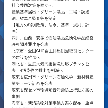
社会共同対策を両立へ
産業基準届出：グリーン製品・工場・調達
網、省エネ監査等を制定
【地方の環境政策、法令、基準、規則、計
画】
四川、山西、安徽で石油製品危険化学品経営
許可関連通達を公表
北京市：全国GHG自主排出削減取引センター
の建設を推進へ
湖北省：重度大気汚染緊急対応プランを公
表 4汚染物の排出を削減へ
広東省広州市：グリーン石油化学・新材料産
業チェーン計画を公表
広東省深セン市環境騒音汚染防止行動方案の
事例
海南省：新汚染物対策事業方案を配布 重点