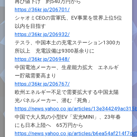
再び値下げ 約540万円から
https://36kr.jp/206701/
シャオミCEOの雷軍氏、EV事業を世界上位5位
以内を目指す
https://36kr.jp/206932/
テスラ、中国本土の充電ステーション1300カ
所以上 充電設備は9300基余りに
https://36kr.jp/206948/
中国電池メーカー、生産能力拡大 エネルギ
ー貯蔵需要高まり
https://36kr.jp/206767/
欧州エネルギー不足で需要拡大する中国太陽
光パネルメーカー、潜む「死角」
https://news.yahoo.co.jp/articles/13e344249ac3
中国で大人気の小型EV「宏光MINI」、23年春
にも日本上陸へ 65万円から
https://news.yahoo.co.jp/articles/b6ea54af214f