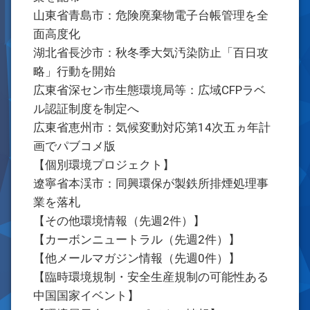
山東省青島市：危険廃棄物電子台帳管理を全
面高度化
湖北省長沙市：秋冬季大気汚染防止「百日攻
略」行動を開始
広東省深セン市生態環境局等：広域CFPラベ
ル認証制度を制定へ
広東省恵州市：気候変動対応第14次五ヵ年計
画でパブコメ版
【個別環境プロジェクト】
遼寧省本渓市：同興環保が製鉄所排煙処理事
業を落札
【その他環境情報（先週2件）】
【カーボンニュートラル（先週2件）】
【他メールマガジン情報（先週0件）】
【臨時環境規制・安全生産規制の可能性ある
中国国家イベント】