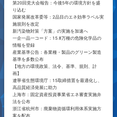
第20回党大会報告：今後5年の環境方針を盛
り込む
国家発展改革委等：2品目のエネ効率ラベル実
施規則を改定
新汚染物対策「方案」の実施を加速へ
一企一品一コード：15.8万種の危険化学品の
情報を登録
産業基準公告：各業種・製品のグリーン製造
基準を多数公布
【地方の環境政策、法令、基準、規則、計
画】
遼寧省生態環境庁：15取締措置を最適化し、
高品質経済発展に助力
上海市：固定資産投資事業省エネ審査実施弁
法を公布
浙江省杭州市：廃棄物資循環利用体系実施方
案を配布