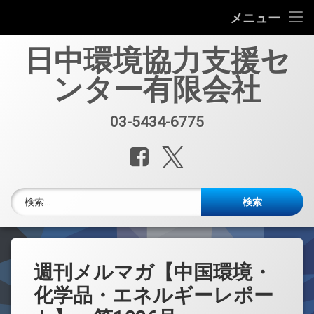
会社案内
メニュー
コ
中国環境規制対応セミナー（第33回）
日中環境協力支援セ
ン
テ
ンター有限会社
中国環境規制対応支援業務紹介
ン
ツ
へ
セミナー、資料販売
03-5434-6775
電話番号:
ス
キ
レポート・公開情報
Facebook
X.com
ッ
プ
中国環境博覧会(IE expo)
検索:
中国環境ブログ
週刊メルマガ 中国環境・化学品・エネルギーレポート
週刊メルマガ【中国環境・
中文
化学品・エネルギーレポー