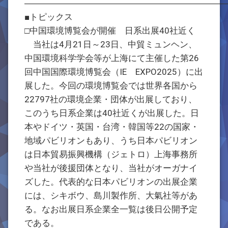
―――――――――――――――――――――――
■トピックス
□中国環境博覧会が開催 日系出展40社近く
当社は4月21日～23日、中貿ミュンヘン、
中国環境科学学会等が上海にて主催した第26
回中国国際環境博覧会（IE EXPO2025）に出
展した。今回の環境博覧会では世界各国から
22797社の環境企業・団体が出展しており、
このうち日系企業は40社近くが出展した。日
本やドイツ・英国・台湾・韓国等22の国家・
地域パビリオンもあり、うち日本パビリオン
は日本貿易振興機構（ジェトロ）上海事務所
や当社が後援団体となり、当社がオーガナイ
ズした。代表的な日本パビリオンの出展企業
には、シキボウ、島川製作所、大氣社等があ
る。なお出展日系企業全一覧は後日公開予定
である。