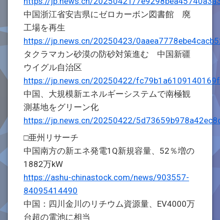
https://jp.news.cn/20250421/7e9298bea45740a3a
中国浙江省安吉県にゼロカーボン図書館 廃
工場を再生
https://jp.news.cn/20250423/0aaea7778ebe4cacb
タクラマカン砂漠の防砂対策進む 中国新疆
ウイグル自治区
https://jp.news.cn/20250422/fc79b1a6109140169
中国、大規模新エネルギーシステムで南極観
測基地をグリーン化
https://jp.news.cn/20250422/5d73659b978a42ec8
□亜州リサーチ
中国南方の新エネ発電1Q新規容量、52％増の
1882万kW
https://ashu-chinastock.com/news/903557-
84095414490
中国：四川金川のリチウム資源量、EV4000万
台超の電池に相当