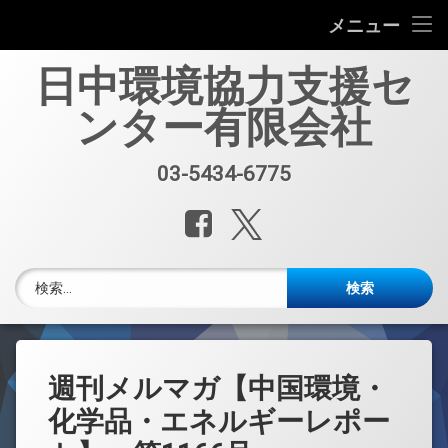
会社案内
メニュー
コ
中国環境規制対応セミナー（第33回）
日中環境協力支援セ
ン
テ
ンター有限会社
中国環境規制対応支援業務紹介
ン
ツ
へ
セミナー、資料販売
03-5434-6775
電話番号:
ス
キ
レポート・公開情報
Facebook
X.com
ッ
プ
中国環境博覧会(IE expo)
検索:
中国環境ブログ
週刊メルマガ 中国環境・化学品・エネルギーレポート
週刊メルマガ【中国環境・
中文
化学品・エネルギーレポー