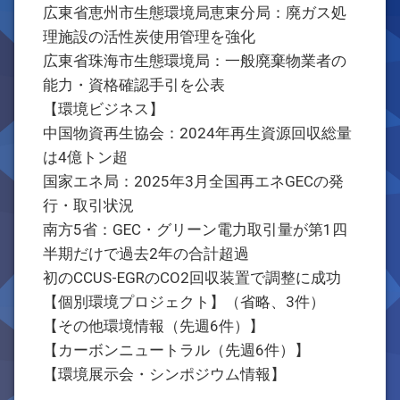
広東省恵州市生態環境局恵東分局：廃ガス処
理施設の活性炭使用管理を強化
広東省珠海市生態環境局：一般廃棄物業者の
能力・資格確認手引を公表
【環境ビジネス】
中国物資再生協会：2024年再生資源回収総量
は4億トン超
国家エネ局：2025年3月全国再エネGECの発
行・取引状況
南方5省：GEC・グリーン電力取引量が第1四
半期だけで過去2年の合計超過
初のCCUS-EGRのCO2回収装置で調整に成功
【個別環境プロジェクト】（省略、3件）
【その他環境情報（先週6件）】
【カーボンニュートラル（先週6件）】
【環境展示会・シンポジウム情報】