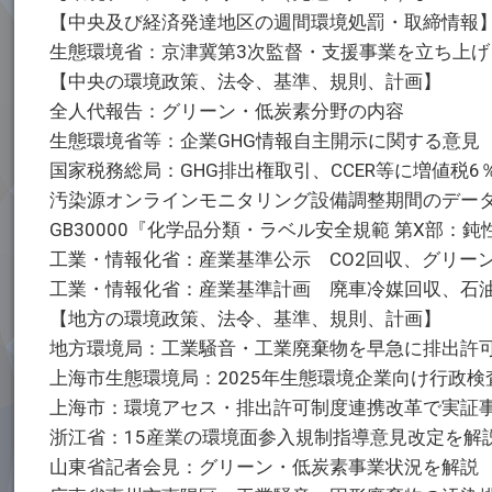
【中央及び経済発達地区の週間環境処罰・取締情報
生態環境省：京津冀第3次監督・支援事業を立ち上げ
【中央の環境政策、法令、基準、規則、計画】
全人代報告：グリーン・低炭素分野の内容
生態環境省等：企業GHG情報自主開示に関する意見
国家税務総局：GHG排出権取引、CCER等に増値税6
汚染源オンラインモニタリング設備調整期間のデー
GB30000『化学品分類・ラベル安全規範 第X部：
工業・情報化省：産業基準公示 CO2回収、グリー
工業・情報化省：産業基準計画 廃車冷媒回収、石
【地方の環境政策、法令、基準、規則、計画】
地方環境局：工業騒音・工業廃棄物を早急に排出許
上海市生態環境局：2025年生態環境企業向け行政検
上海市：環境アセス・排出許可制度連携改革で実証
浙江省：15産業の環境面参入規制指導意見改定を解
山東省記者会見：グリーン・低炭素事業状況を解説