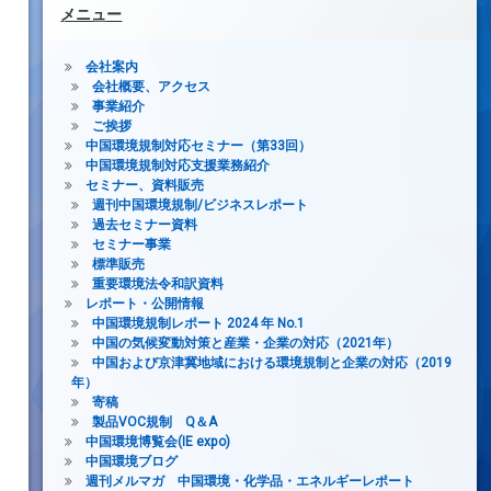
メニュー
会社案内
会社概要、アクセス
事業紹介
ご挨拶
中国環境規制対応セミナー（第33回）
中国環境規制対応支援業務紹介
セミナー、資料販売
週刊中国環境規制/ビジネスレポート
過去セミナー資料
セミナー事業
標準販売
重要環境法令和訳資料
レポート・公開情報
中国環境規制レポート 2024 年 No.1
中国の気候変動対策と産業・企業の対応（2021年）
中国および京津冀地域における環境規制と企業の対応（2019
年）
寄稿
製品VOC規制 Q＆A
中国環境博覧会(IE expo)
中国環境ブログ
週刊メルマガ 中国環境・化学品・エネルギーレポート