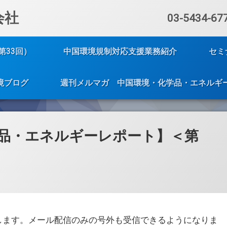
会社
電話番号:
03-5434-67
第33回）
中国環境規制対応支援業務紹介
セミ
境ブログ
週刊メルマガ 中国環境・化学品・エネルギ
品・エネルギーレポート】＜第
します。メール配信のみの号外も受信できるようになりま