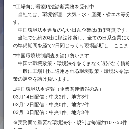
□工場向け環境順法診断業務を受付中
当社では、環境管理、大気・水・産廃・省エネ等分
す。
中国環境法令違反のない日系企業はほぼ皆無です
当社では約20社に順法診断し、全ての日系企業に
の準備期間を経て2日間じっくり現場診断し、ここ
□中国環境規制調査を請け負います
中国の環境政策・環境法令をくまなく遅滞なく情報
一般に工場1社に適用される環境政策・環境法令は地
策の調査を請け負います。
□中国環境法令速報（企業関連情報のみ）
03月14日配信：中央2件、地方3件
03月12日配信：中央0件、地方2件
03月10日配信：中央1件、地方3件
※実務面で重要な環境法令・規制は毎週約10～50件