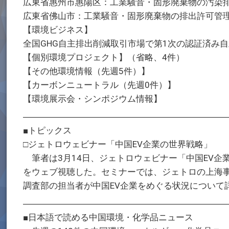
広東省惠州市惠陽区：工業騒音・固形廃棄物の汚染
広東省佛山市：工業騒音・固形廃棄物の排出許可管
【環境ビジネス】
全国GHG自主排出削減取引市場で第1次の認証済み
【個別環境プロジェクト】（省略、4件）
【その他環境情報（先週5件）】
【カーボンニュートラル（先週0件）】
【環境展示会・シンポジウム情報】
―――――――――――――――――――――――
■トピックス
□ジェトロウェビナー「中国EV企業の世界戦略」
筆者は3月14日、ジェトロウェビナー「中国EV企業
をウェブ視聴した。セミナーでは、ジェトロの上海
調査部の担当者が中国EV企業をめぐる状況について
―――――――――――――――――――――――
■日本語で読める中国環境・化学品ニュース