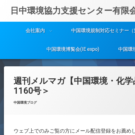
日中環境協力支援センター有限
会社案内
中国環境規制対応セミナー（
中国環境博覧会(IE expo)
中国環
コ
ン
テ
週刊メルマガ【中国環境・化学
ン
ツ
1160号＞
へ
ス
Posted on
Updated on
by
w059105
2025年3月17日
2025年3月17日
カテゴリー:
中国環境ブログ
キ
ッ
プ
ウェブ上でのみご覧の方にメール配信登録をお薦め