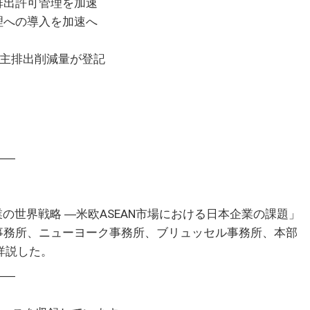
排出許可管理を加速
理への導入を加速へ
自主排出削減量が登記
――
の世界戦略 ―米欧ASEAN市場における日本企業の課題」
事務所、ニューヨーク事務所、ブリュッセル事務所、本部
詳説した。
――