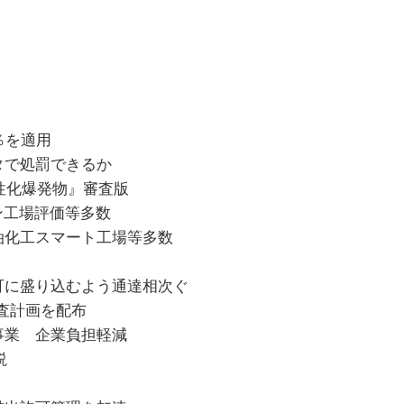
】
％を適用
タで処罰できるか
鈍性化爆発物』審査版
ン工場評価等多数
油化工スマート工場等多数
可に盛り込むよう通達相次ぐ
査計画を配布
事業 企業負担軽減
説