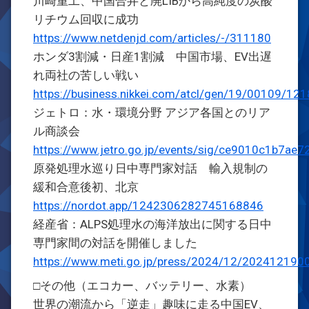
川崎重工、中国合弁と廃LIBから高純度の炭酸
リチウム回収に成功
https://www.netdenjd.com/articles/-/311180
ホンダ3割減・日産1割減 中国市場、EV出遅
れ両社の苦しい戦い
https://business.nikkei.com/atcl/gen/19/00109/12
ジェトロ：水・環境分野 アジア各国とのリア
ル商談会
https://www.jetro.go.jp/events/sig/ce9010c1b7ae7
原発処理水巡り日中専門家対話 輸入規制の
緩和合意後初、北京
https://nordot.app/1242306282745168846
経産省：ALPS処理水の海洋放出に関する日中
専門家間の対話を開催しました
https://www.meti.go.jp/press/2024/12/20241219
□その他（エコカー、バッテリー、水素）
世界の潮流から「逆走」趣味に走る中国EV、