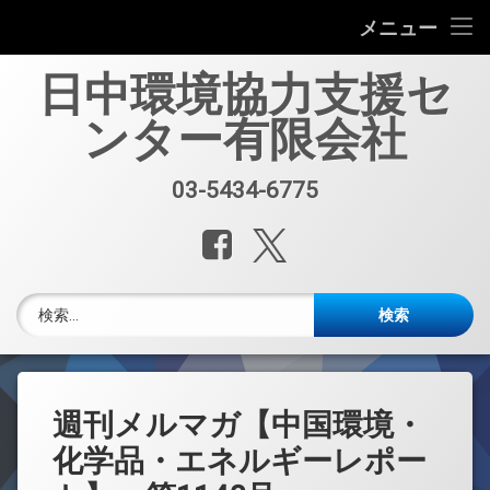
会社案内
メニュー
コ
中国環境規制対応セミナー（第33回）
日中環境協力支援セ
ン
テ
ンター有限会社
中国環境規制対応支援業務紹介
ン
ツ
へ
セミナー、資料販売
03-5434-6775
電話番号:
ス
キ
レポート・公開情報
Facebook
X.com
ッ
プ
中国環境博覧会(IE expo)
検索:
中国環境ブログ
週刊メルマガ 中国環境・化学品・エネルギーレポート
週刊メルマガ【中国環境・
中文
化学品・エネルギーレポー