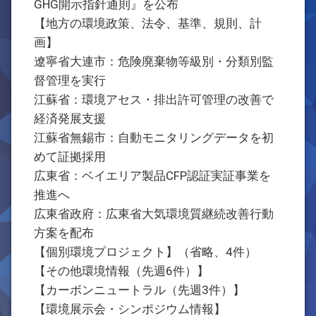
GHG開示指針通則』を公布
【地方の環境政策、法令、基準、規則、計
画】
遼寧省大連市：危険廃棄物等級別・分類別監
督管理を実行
江蘇省：環境アセス・排出許可管理の改善で
経済発展支援
江蘇省無錫市：自動モニタリングデータを初
めて証拠採用
広東省：ベイエリア製品CFP認証実証事業を
推進へ
広東省政府：広東省大気環境質継続改善行動
方案を配布
【個別環境プロジェクト】（省略、4件）
【その他環境情報（先週6件）】
【カーボンニュートラル（先週3件）】
【環境展示会・シンポジウム情報】