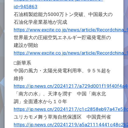
id=945863
石油精製総能力5000万トン突破、中国最大の
石油化学産業基地が完成
https://www.excite.co.jp/news/article/Recordchina
世界最大の圧縮空気エネルギー貯蔵発電所の
建設が開始
https://www.excite.co.jp/news/article/Recordchina
□新華系
中国の風力・太陽光発電利用率、９５％超を
維持
https://jp.news.cn/20241217/a729d001f19f40f4a
「南方の水」、天津を潤す 中国「南水北
調」全面通水から１０年
https://jp.news.cn/20241217/c1c2858eb97a47e58
ユリカモメ舞う草海自然保護区 中国貴州省
https://jp.news.cn/20241219/a5a21114441c48c2b