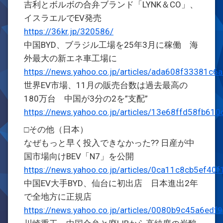
吉利とボルボの合弁ブランド「LYNK＆CO」、
イスラエルでEV発売
https://36kr.jp/320586/
中国BYD、ブラジル工場を25年3月に稼働 海
外最大の新エネ車工場に
https://news.yahoo.co.jp/articles/ada608f33381
世界EV市場、11月の販売台数は過去最高の
180万台 中国が3分の2を”支配”
https://news.yahoo.co.jp/articles/13e68ffd58fb
□その他（日本）
なぜもっと早く投入できなかった?? 日産が中
国市場向けBEV「N7」を公開
https://news.yahoo.co.jp/articles/0ca11c8cb5ef
中国EV大手BYD、仙台に初出店 日本進出2年
で全地方に正規店
https://news.yahoo.co.jp/articles/0080b9c45a6e