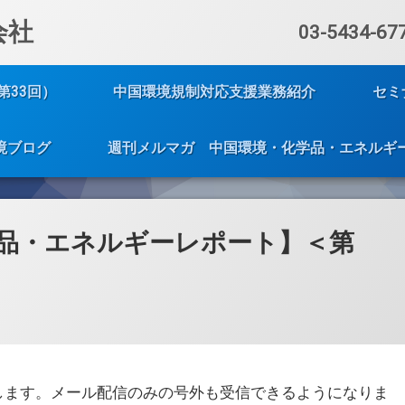
会社
電話番号:
03-5434-67
第33回）
中国環境規制対応支援業務紹介
セミ
境ブログ
週刊メルマガ 中国環境・化学品・エネルギ
品・エネルギーレポート】＜第
します。メール配信のみの号外も受信できるようになりま