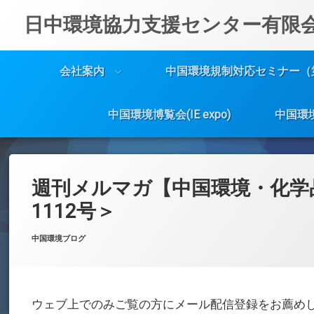
日中環境協力支援センター有限
会社案内
中国環境規制対応セミナー（
中国環境博覧会(IE expo)
中国環
コ
ン
テ
週刊メルマガ【中国環境・化学
ン
ツ
1112号＞
へ
ス
Posted on
Updated on
by
w059105
2024年4月15日
2024年4月15日
カテゴリー:
中国環境ブログ
キ
ッ
プ
ウェブ上でのみご覧の方にメール配信登録をお薦め