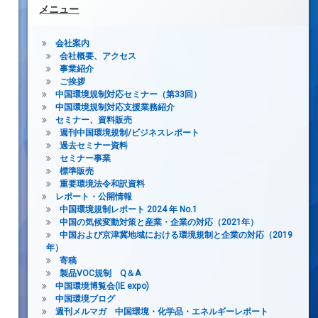
メニュー
会社案内
会社概要、アクセス
事業紹介
ご挨拶
中国環境規制対応セミナー（第33回）
中国環境規制対応支援業務紹介
セミナー、資料販売
週刊中国環境規制/ビジネスレポート
過去セミナー資料
セミナー事業
標準販売
重要環境法令和訳資料
レポート・公開情報
中国環境規制レポート 2024 年 No.1
中国の気候変動対策と産業・企業の対応（2021年）
中国および京津冀地域における環境規制と企業の対応（2019
年）
寄稿
製品VOC規制 Q＆A
中国環境博覧会(IE expo)
中国環境ブログ
週刊メルマガ 中国環境・化学品・エネルギーレポート