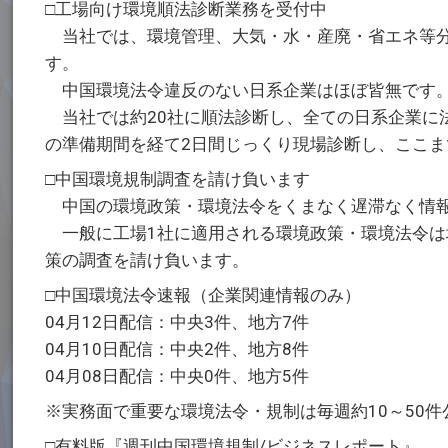
□工場向け環境順法診断業務を受付中
当社では、環境管理、大気・水・産廃・省エネ等分
す。
中国環境法令違反のない日系企業はほぼ皆無です
当社では約20社に順法診断し、全ての日系企業に
の準備期間を経て2日間じっくり現場診断し、ここ
□中国環境規制調査を請け負います
中国の環境政策・環境法令をくまなく遅滞なく情報
一般に工場1社に適用される環境政策・環境法令は地
策の調査を請け負います。
□中国環境法令速報（企業関連情報のみ）
04月12日配信：中央3件、地方7件
04月10日配信：中央2件、地方8件
04月08日配信：中央0件、地方5件
※実務面で重要な環境法令・規制は毎週約10～50
□有料版『週刊中国環境規制/ビジネスレポート』