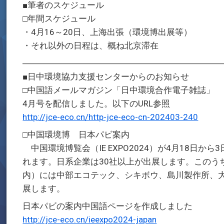
■筆者のスケジュール
□年間スケジュール
・4月16～20日、上海出張（環境博出展等）
・それ以外の日程は、概ね北京滞在
―――――――――――――――――――――――
■日中環境協力支援センターからのお知らせ
□中国語メールマガジン「日中環境合作電子雑誌」
4月号を配信しました。以下のURL参照
http://jce-eco.cn/http-jce-eco-cn-202403-240
□中国環境博 日本パビ案内
中国環境博覧会（IE EXPO2024）が4月18日
れます。日系企業は30社以上が出展します。このうち
内）には中部エコテック、シキボウ、島川製作所、
展します。
日本パビの案内中国語ページを作成しました
http://jce-eco.cn/ieexpo2024-japan