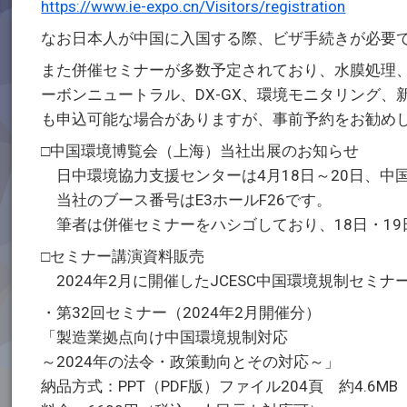
https://www.ie-expo.cn/Visitors/registration
なお日本人が中国に入国する際、ビザ手続きが必要
また併催セミナーが多数予定されており、水膜処理、
ーボンニュートラル、DX-GX、環境モニタリング
も申込可能な場合がありますが、事前予約をお勧め
□中国環境博覧会（上海）当社出展のお知らせ
日中環境協力支援センターは4月18日～20日、中
当社のブース番号はE3ホールF26です。
筆者は併催セミナーをハシゴしており、18日・19
□セミナー講演資料販売
2024年2月に開催したJCESC中国環境規制セミ
・第32回セミナー（2024年2月開催分）
「製造業拠点向け中国環境規制対応
～2024年の法令・政策動向とその対応～」
納品方式：PPT（PDF版）ファイル204頁 約4.6MB