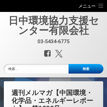
会社案内
メニュー
コ
中国環境規制対応セミナー（第33回）
日中環境協力支援セ
ン
テ
ンター有限会社
中国環境規制対応支援業務紹介
ン
ツ
へ
セミナー、資料販売
03-5434-6775
電話番号:
ス
キ
レポート・公開情報
Facebook
X.com
ッ
プ
中国環境博覧会(IE expo)
検索:
中国環境ブログ
週刊メルマガ 中国環境・化学品・エネルギーレポート
週刊メルマガ【中国環境・
中文
化学品・エネルギーレポー