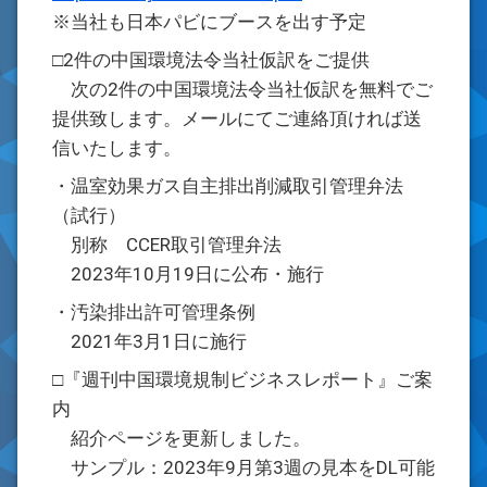
※当社も日本パビにブースを出す予定
□2件の中国環境法令当社仮訳をご提供
次の2件の中国環境法令当社仮訳を無料でご
提供致します。メールにてご連絡頂ければ送
信いたします。
・温室効果ガス自主排出削減取引管理弁法
（試行）
別称 CCER取引管理弁法
2023年10月19日に公布・施行
・汚染排出許可管理条例
2021年3月1日に施行
□『週刊中国環境規制ビジネスレポート』ご案
内
紹介ページを更新しました。
サンプル：2023年9月第3週の見本をDL可能