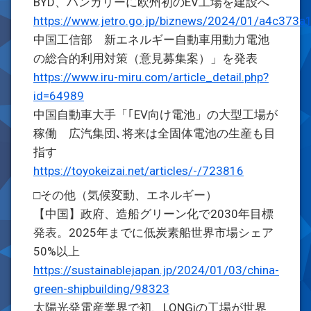
BYD、ハンガリーに欧州初のEV工場を建設へ
https://www.jetro.go.jp/biznews/2024/01/a4c373a
中国工信部 新エネルギー自動車用動力電池
の総合的利用対策（意見募集案）」を発表
https://www.iru-miru.com/article_detail.php?
id=64989
中国自動車大手「｢EV向け電池」の大型工場が
稼働 広汽集団､将来は全固体電池の生産も目
指す
https://toyokeizai.net/articles/-/723816
□その他（気候変動、エネルギー）
【中国】政府、造船グリーン化で2030年目標
発表。2025年までに低炭素船世界市場シェア
50%以上
https://sustainablejapan.jp/2024/01/03/china-
green-shipbuilding/98323
太陽光発電産業界で初、LONGiの工場が世界