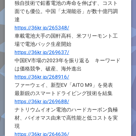
独自技術で鉛蓄電池の寿命を伸ばす、コスト
面でも優位。中国「太湖能谷」が数十億円調
達
https://36kr.jp/265348/
車載電池大手の国軒高科、米フリーモント工
場で電池パック生産開始
https://36kr.jp/269637/
中国EV市場の2023年を振り返る キーワード
は価格競争、破産、海外進出
https://36kr.jp/268916/
ファーウェイ、新型EV「AITO M9」を発表
最新鋭のスマートドライビング技術を結集
https://36kr.jp/269688/
ナトリウムイオン電池のハードカーボン負極
材、バイオマス由来で高性能と低コストを実
現
https://36kr.jp/264636/