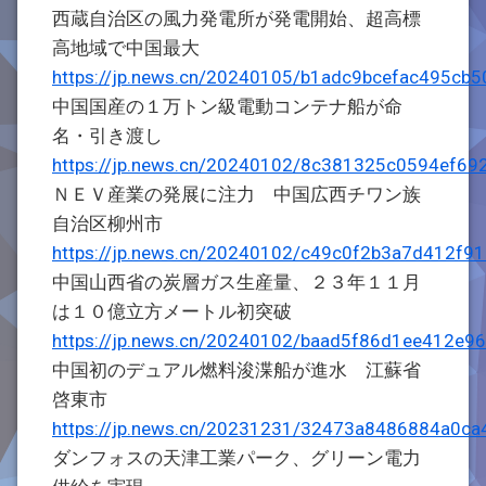
西蔵自治区の風力発電所が発電開始、超高標
高地域で中国最大
https://jp.news.cn/20240105/b1adc9bcefac495cb
中国国産の１万トン級電動コンテナ船が命
名・引き渡し
https://jp.news.cn/20240102/8c381325c0594ef69
ＮＥＶ産業の発展に注力 中国広西チワン族
自治区柳州市
https://jp.news.cn/20240102/c49c0f2b3a7d412f9
中国山西省の炭層ガス生産量、２３年１１月
は１０億立方メートル初突破
https://jp.news.cn/20240102/baad5f86d1ee412e9
中国初のデュアル燃料浚渫船が進水 江蘇省
啓東市
https://jp.news.cn/20231231/32473a8486884a0ca
ダンフォスの天津工業パーク、グリーン電力