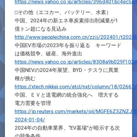
https://news.yahoo.co.jp/articles/396d401bc4ec
□その他（エコカー、バッテリー、水素）
中国、2024年の新エネ車炭素排出削減量が1
億トン超になる見込み
http://www.peoplechina.com.cn/zzjj/202401/t202
中国EV市場の2023年を振り返る キーワード
は価格競争、破産、海外進出
https://news.yahoo.co.jp/articles/8308a9b029f1
中国NEVの2024年展望、BYD・テスラに異業
種が挑む
https://xtech.nikkei.com/atcl/nxt/column/18/0266
中国、ＥＶと送電網の統合強化へ 増大する
電力需要を管理
https://jp.reuters.com/markets/oil/MGFE6Z3ZNZ
2024-01-04/
2024年の自動車業界、“EV墓場”が暗示する次
の競争条件