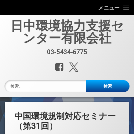
会社案内
メニュー
コ
中国環境規制対応セミナー（第33回）
日中環境協力支援セ
ン
テ
ンター有限会社
中国環境規制対応支援業務紹介
ン
ツ
へ
セミナー、資料販売
03-5434-6775
電話番号:
ス
キ
レポート・公開情報
Facebook
X.com
ッ
プ
中国環境博覧会(IE expo)
検索:
中国環境ブログ
週刊メルマガ 中国環境・化学品・エネルギーレポート
中国環境規制対応セミナー
中文
（第31回）