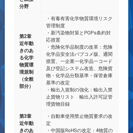
分野
・有毒有害化学物質環境リスク
管理制度
・新汚染物対策とPOPs条約対
第2章
応措置
近年動
・危険化学品制度の改革：危険
きのあ
化学品安全法パブコメ版、通関
る化学
措置、一企業一化学品一コード
物質環
及び登記システム改造、危険貨
境規制
物・化学品分類基準・保管倉庫
（全般
基準の改定
部分）
・輸出入規制の強化：輸出入禁
止貨物リスト 輸出入許可証管
理貨物目録
第3章
・自動車使用禁止物質要求の改
近年動
定
きのあ
・中国版RoHSの改定：4物質の