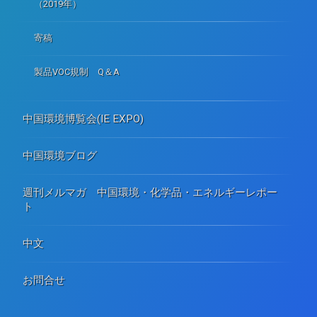
（2019年）
寄稿
製品VOC規制 Q＆A
中国環境博覧会(IE EXPO)
中国環境ブログ
週刊メルマガ 中国環境・化学品・エネルギーレポー
ト
中文
お問合せ