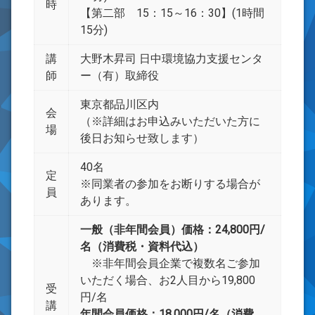
時
【第二部 15：15～16：30】(1時間
15分)
講
大野木昇司 日中環境協力支援センタ
師
ー（有）取締役
東京都品川区内
会
（※詳細はお申込みいただいた方に
場
後日お知らせ致します）
40名
定
※同業者の参加をお断りする場合が
員
あります。
一般（非年間会員）価格：24,800円/
名（消費税・資料代込）
※非年間会員企業で複数名ご参加
いただく場合、お2人目から19,800
受
円/名
講
年間会員価格：18,000円/名（消費