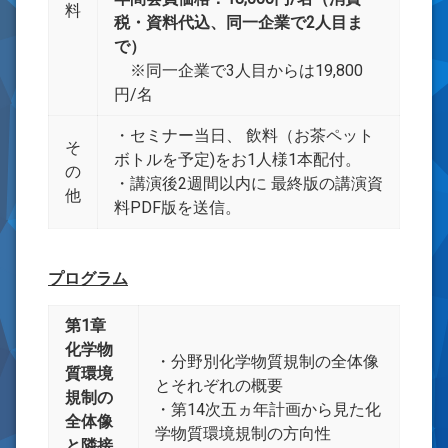
料
税・資料代込、同一企業で2人目ま
で）
※同一企業で3人目からは19,800
円/名
・セミナー当日、 飲料（お茶ペット
そ
ボトルを予定)をお1人様1本配付。
の
・講演後2週間以内に 最終版の講演資
他
料PDF版を送信。
プログラム
第1章
化学物
・分野別化学物質規制の全体像
質環境
とそれぞれの概要
規制の
・第14次五ヵ年計画から見た化
全体像
学物質環境規制の方向性
と隣接