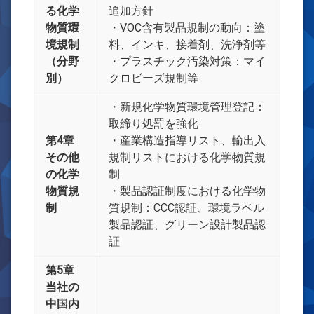
る化学
追加方針
物質環
・VOC含有製品規制の動向：塗
境規制
料、インキ、接着剤、洗浄剤等
（分野
・プラスチック汚染対策：マイ
別）
クロビーズ規制等
・新規化学物質環境管理登記：
取締り処罰を強化
第4章
・産業構造指導リスト、輸出入
その他
規制リストにおける化学物質規
の化学
制
物質規
・製品認証制度における化学物
制
質規制：CCC認証、環境ラベル
製品認証、グリーン設計製品認
証
第5章
当社の
中国内