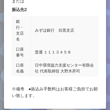
または
振込先2
銀
行・
みずほ銀行 目黒支店
支店
名
口座
普通 １１１３４５８
番号
口座
日中環境協力支援センター有限会
名義
社 代表取締役 大野木昇司
※備考 ●振込み手数料はお客様ご負担でお願
い致します。