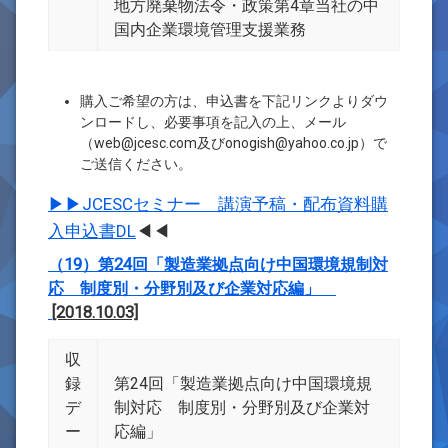
地方廃棄物法令・政策第4章当社の中
国内企業環境管理支援業務
購入ご希望の方は、申込書を下記リンクよりダウ
ンロードし、必要事項を記入の上、メール
（web@jcesc.com及びonogish@yahoo.co.jp）で
ご送信ください。
▶▶JCESCセミナー 講演予稿・配布資料購
入申込書DL
◀◀
（19）第24回「製造業拠点向け中国環境規制対
応 制度別・分野別及び企業対応編」
[2018.10.03]
収
録
第24回「製造業拠点向け中国環境規
デ
制対応 制度別・分野別及び企業対
ー
応編」