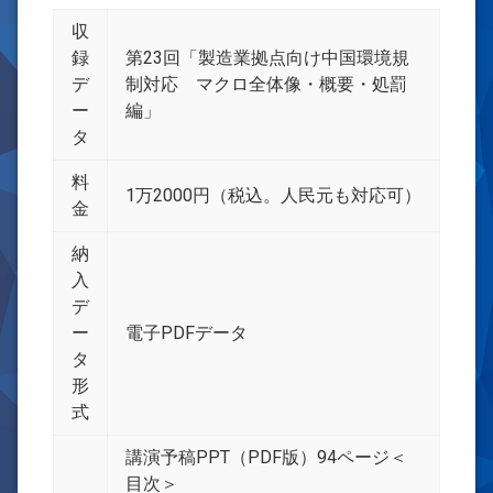
収
録
第23回「製造業拠点向け中国環境規
デ
制対応 マクロ全体像・概要・処罰
ー
編」
タ
料
1万2000円（税込。人民元も対応可）
金
納
入
デ
ー
電子PDFデータ
タ
形
式
講演予稿PPT（PDF版）94ページ＜
目次＞