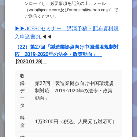
ンロードし、必要事項を記入の上、メール
（web@jcesc.com及びonogish@yahoo.co.jp）で
ご送信ください。
▶▶JCESCセミナー 講演予稿・配布資料購
入申込書DL
◀◀
（22）第27回「製造業拠点向け中国環境規制対
応 2019-2020年の法令・政策動向」
[2020.01.28]
収
録
第27回「製造業拠点向け中国環境規
デ
制対応 2019-2020年の法令・政策
ー
動向」
タ
料
1万3200円（税込。人民元も対応可）
金