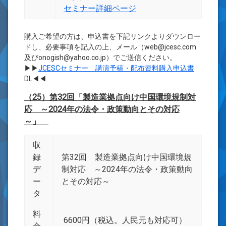
セミナー詳細ページ
購入ご希望の方は、申込書を下記リンクよりダウンロー
ドし、必要事項を記入の上、メール（web@jcesc.com
及びonogish@yahoo.co.jp）でご送信ください。
▶▶
JCESCセミナー 講演予稿・配布資料購入申込書
DL◀◀
（25）第32回「製造業拠点向け中国環境規制対
応 ～2024年の法令・政策動向とその対応
～」
収
録
第32回 製造業拠点向け中国環境規
デ
制対応 ～2024年の法令・政策動向
ー
とその対応～
タ
料
6600円（税込。人民元も対応可）