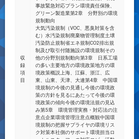
事故緊急対応プラン環境責任保険、
グリーン製造業第2章 分野別の環境
規制動向
大気汚染規制（VOC、悪臭対策を含
む）水汚染規制廃棄物管理制度土壌
汚染防止規制省エネ規制CO2排出規
制及び取引付随施設の環境規制その
収
他の分野別規制動向第3章 日系工場
録
の多い主要地方の環境政策地方の環
項
境政策概説上海、江蘇、浙江、広
目
東、山東、天津、大連第4章 中国環
境規制の今後の見通し今後の環境政
策の方針を見るにあたって今後の環
境政策の傾向今後の環境法規の見込
み第5章 環境管理実務・対応法の注
意点企業環境管理注意点概観中国環
境規制の把握サプライヤの環境リス
ク対策本社側のサポート環境担当ロ