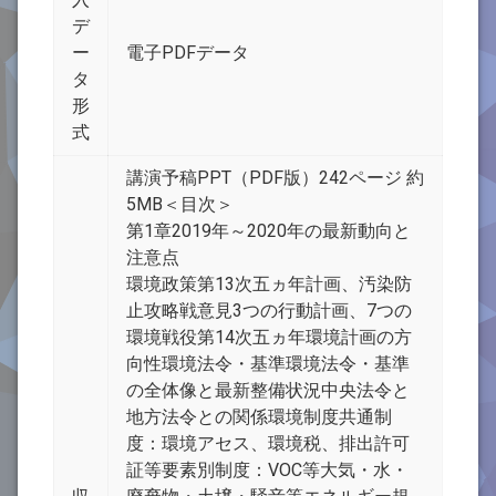
デ
ー
電子PDFデータ
タ
形
式
講演予稿PPT（PDF版）242ページ 約
5MB＜目次＞
第1章2019年～2020年の最新動向と
注意点
環境政策第13次五ヵ年計画、汚染防
止攻略戦意見3つの行動計画、7つの
環境戦役第14次五ヵ年環境計画の方
向性環境法令・基準環境法令・基準
の全体像と最新整備状況中央法令と
地方法令との関係環境制度共通制
度：環境アセス、環境税、排出許可
証等要素別制度：VOC等大気・水・