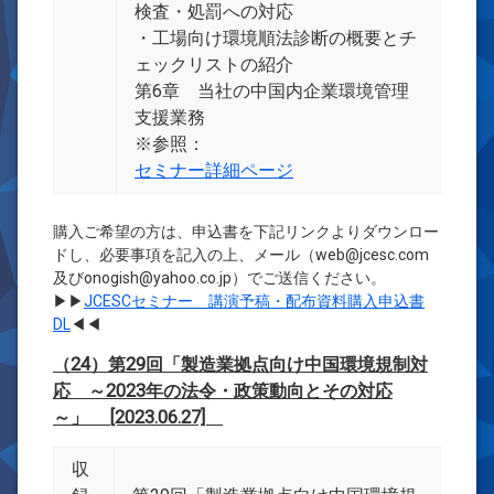
検査・処罰への対応
・工場向け環境順法診断の概要とチ
ェックリストの紹介
第6章 当社の中国内企業環境管理
支援業務
※参照：
セミナー詳細ページ
購入ご希望の方は、申込書を下記リンクよりダウンロー
ドし、必要事項を記入の上、メール（web@jcesc.com
及びonogish@yahoo.co.jp）でご送信ください。
▶▶
JCESCセミナー 講演予稿・配布資料購入申込書
DL
◀◀
（24）第29回「製造業拠点向け中国環境規制対
応 ～2023年の法令・政策動向とその対応
～」 [2023.06.27]
収