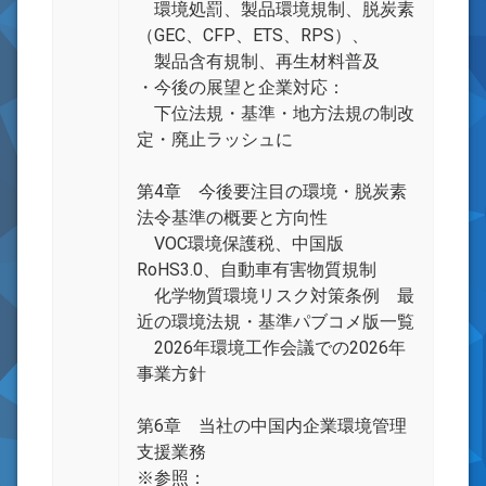
環境処罰、製品環境規制、脱炭素
（GEC、CFP、ETS、RPS）、
製品含有規制、再生材料普及
・今後の展望と企業対応：
下位法規・基準・地方法規の制改
定・廃止ラッシュに
第4章 今後要注目の環境・脱炭素
法令基準の概要と方向性
VOC環境保護税、中国版
RoHS3.0、自動車有害物質規制
化学物質環境リスク対策条例 最
近の環境法規・基準パブコメ版一覧
2026年環境工作会議での2026年
事業方針
第6章 当社の中国内企業環境管理
支援業務
※参照：