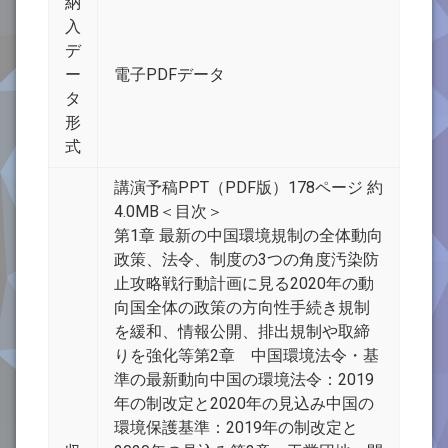
納
入
デ
ー
電子PDFデータ
タ
形
式
講演予稿PPT（PDF版）178ページ 約
4.0MB＜目次＞
第1章 最新の中国環境規制の全体動向
政策、法令、制度の3つの角度汚染防
止攻略戦行動計画に見る2020年の動
向国全体の政策の方向性手続き規制
を緩和、情報公開、排出規制や取締
りを強化等第2章 中国環境法令・基
準の最新動向中国の環境法令：2019
年の制改定と2020年の見込み中国の
環境保護基準：2019年の制改定と