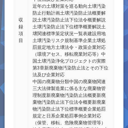
近年の土壌対策を巡る動向土壌汚染
防止行動計画土壌汚染防止法概要解
収
説土壌汚染防止法下位法令概要解説
録
土壌汚染防止法下位標準概要解説土
項
壌関連標準策定状況一覧表建設用地
目
土壌汚染リスク規制基準企業土壌処
罰規定地方土壌法令・政策企業対応
（環境アセス、移転廃業対応等）中
国土壌汚染浄化プロジェクトの実際
第3章新廃棄物汚染防止法とその下位
法及び企業対応
中国の廃棄物分類中国の廃棄物関連
三大法律製造業に係る主な廃棄物管
理制度新廃棄物汚染防止法概要新廃
棄物汚染防止法下位法令概要新廃棄
物汚染防止法下位標準概要企業処罰
規定と日系企業処罰事例企業対応
（保管、移転、危険廃棄物管理等）