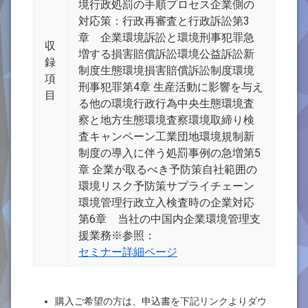
境行政処罰の手順プロセス企業側の
対応策：行政再審査と行政訴訟第3
章 企業環境訴訟と環境刑事犯罪急
収
増する損害賠償訴訟環境公益訴訟新
録
制度生態環境損害賠償訴訟制度環境
項
刑事犯罪第4章 生産活動に影響を与え
目
る他の環境行政行為中央生態環境査
察と地方生態環境査察環境取締り検
査キャンペーン工業団地環境規制新
制度の導入に伴う処罰事例の急増第5
章 企業が取るべき予防策自社範囲の
環境リスク予防策サプライチェーン
環境管理行政立入検査時の企業対応
第6章 当社の中国内企業環境管理支
援業務※参照：
セミナー詳細ページ
購入ご希望の方は、申込書を下記リンクよりダウ