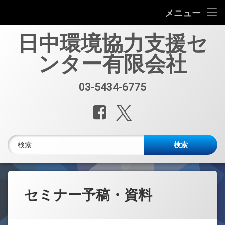
会社案内
メニュー
コ
中国環境規制対応セミナー（第33回）
日中環境協力支援セ
ン
テ
ンター有限会社
中国環境規制対応支援業務紹介
ン
ツ
へ
セミナー、資料販売
03-5434-6775
電話番号:
ス
キ
レポート・公開情報
Facebook
X.com
ッ
プ
中国環境博覧会(IE expo)
検索:
中国環境ブログ
週刊メルマガ 中国環境・化学品・エネルギーレポート
セミナー予稿・資料
中文