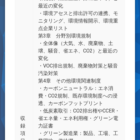
最近の変化
・環境アセスと排出許可の連携、モ
ニタリング、環境情報開示、環境重
点企業リスト
第3章 分野別環境規制
・全体像（大気、水、廃棄物、土
壌、騒音、省エネ、CO2）と最近の
変化
・VOC排出規制、廃棄物対策と騒音
汚染対策
第4章 その他環境関連制度
・カーボンニュートラル：エネ消
費・CO2規制、既存環境制度への浸
透、カーボンフットプリント
・低炭素取引：CO2排出権やCCER・
収
省エネ量・エネ利用権・グリーン電
録
力証書
項
・グリーン製造業：製品、工場、工