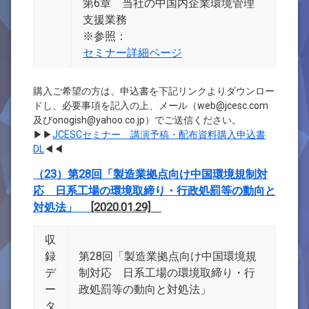
第6章 当社の中国内企業環境管理
支援業務
※参照：
セミナー詳細ページ
購入ご希望の方は、申込書を下記リンクよりダウンロー
ドし、必要事項を記入の上、メール（web@jcesc.com
及びonogish@yahoo.co.jp）でご送信ください。
▶▶
JCESCセミナー 講演予稿・配布資料購入申込書
DL
◀◀
（23）第28回「製造業拠点向け中国環境規制対
応 日系工場の環境取締り・行政処罰等の動向と
対処法」
[2020.01.29]
収
録
第28回「製造業拠点向け中国環境規
デ
制対応 日系工場の環境取締り・行
ー
政処罰等の動向と対処法」
タ