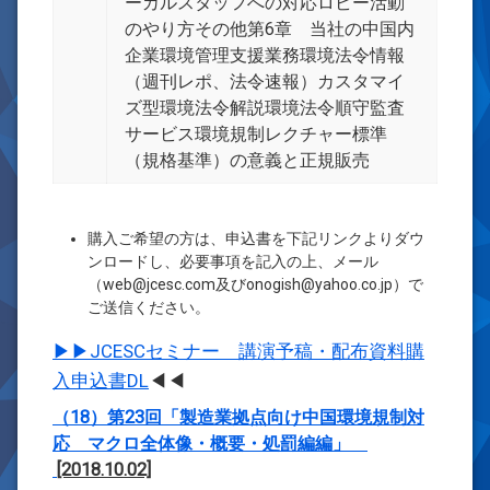
ーカルスタッフへの対応ロビー活動
のやり方その他第6章 当社の中国内
企業環境管理支援業務環境法令情報
（週刊レポ、法令速報）カスタマイ
ズ型環境法令解説環境法令順守監査
サービス環境規制レクチャー標準
（規格基準）の意義と正規販売
購入ご希望の方は、申込書を下記リンクよりダウ
ンロードし、必要事項を記入の上、メール
（web@jcesc.com及びonogish@yahoo.co.jp）で
ご送信ください。
▶▶JCESCセミナー 講演予稿・配布資料購
入申込書DL
◀◀
（18）第23回「製造業拠点向け中国環境規制対
応 マクロ全体像・概要・処罰編編」
[2018.10.02]