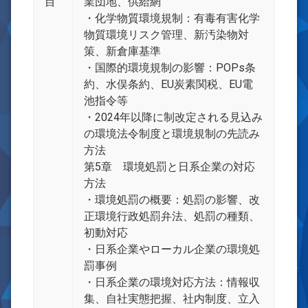
目
業団地、供給網
・化学物質環境規制：有毒有害化学
物質環境リスク管理、新汚染物対
策、新倉庫基準
・国際的環境規制の影響：POPs条
約、水俣条約、EU炭素関税、EU電
池指令等
・2024年以降に制改定される見込み
の環境法令制度と環境規制の先読み
方法
第5章 環境処罰と日系企業の対応
方法
・環境処罰の概要：処罰の影響、改
正環境行政処罰弁法、処罰の種類、
初動対応
・日系企業やローカル企業の環境処
罰事例
・日系企業の環境対応方法：情報収
集、自社実態把握、社内制度、立入