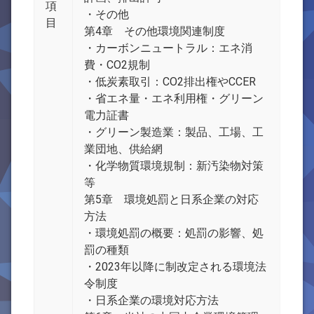
項
・その他
目
第4章 その他環境関連制度
・カーボンニュートラル：エネ消
費・CO2規制
・低炭素取引：CO2排出権やCCER
・省エネ量・エネ利用権・グリーン
電力証書
・グリーン製造業：製品、工場、工
業団地、供給網
・化学物質環境規制：新汚染物対策
等
第5章 環境処罰と日系企業の対応
方法
・環境処罰の概要：処罰の影響、処
罰の種類
・2023年以降に制改定される環境法
令制度
・日系企業の環境対応方法