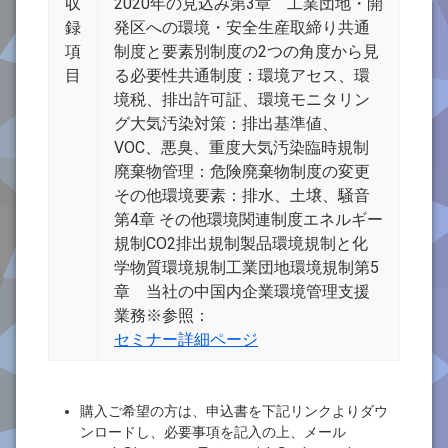
収
2020年の見込み第3章 工業団地・開
録
発区への環境・安全生産取締り共通
項
制度と要素別制度の2つの角度から見
目
る必要性共通制度：環境アセス、環
境税、排出許可証、環境モニタリン
グ大気汚染対策：排出基準値、
VOC、悪臭、重度大気汚染臨時規制
廃棄物管理：危険廃棄物制度の変更
その他環境要素：排水、土壌、騒音
第4章 その他環境関連制度エネルギー
規制CO2排出規制製品環境規制と化
学物質環境規制工業団地環境規制第5
章 当社の中国内企業環境管理支援
業務※参照：
セミナー詳細ページ
購入ご希望の方は、申込書を下記リンクよりダウ
ンロードし、必要事項を記入の上、メール