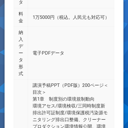
タ
料
1万5000円（税込。人民元も対応可）
金
納
入
デ
ー
電子PDFデータ
タ
形
式
講演予稿PPT（PDF版）200ページ＜
目次＞
第1章 制度別の環境規制動向
環境アセス/環境検収/三同時制度新
排出許可証制度/環境保護税汚染源モ
ニタリング排出口整備、クリーナー
プロダクション環境情報公開、環境