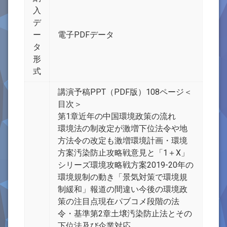
入
デ
ー
電子PDFデータ
タ
形
式
講演予稿PPT（PDF版）108ページ＜
目次＞
第1章近年の中国環境政策の流れ
環境法の制改定が激増下位法令や地
方法令の改定も激増環境計画・環境
方案汚染防止攻略戦意見と「1＋X」
シリーズ環境攻略戦方案2019-20年の
環境規制の動き「景気対策で環境規
制緩和」報道の間違い今後の環境政
策の注目点現在パブコメ段階の法
令・基準第2章土壌汚染防止法とその
下位法及び企業対応