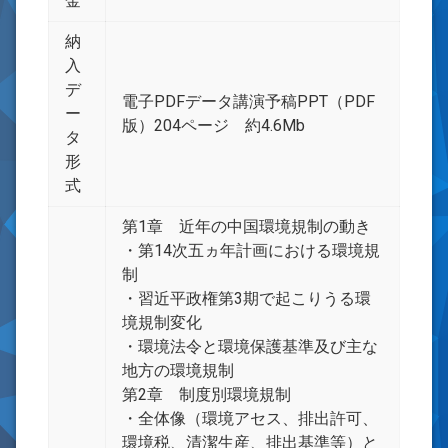
金
納
入
デ
電子PDFデータ講演予稿PPT（PDF
ー
版）204ページ 約4.6Mb
タ
形
式
第1章 近年の中国環境規制の動き
・第14次五ヵ年計画における環境規
制
・習近平政権第3期で起こりうる環
境規制変化
・環境法令と環境保護基準及び主な
地方の環境規制
第2章 制度別環境規制
・全体像（環境アセス、排出許可、
環境税、清潔生産、排出基準等）と