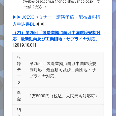
（web@jcesc.com及びonogish@yahoo.co.jp）で
ご送信ください。
▶▶JCESCセミナー 講演予稿・配布資料購
入申込書DL
◀◀
（21）第26回「製造業拠点向け中国環境規制対
応 最新動向及び工業団地・サプライヤ対応」
[2019.10.01]
収
録
第26回「製造業拠点向け中国環境規
デ
制対応 最新動向及び工業団地・サ
ー
プライヤ対応」
タ
料
1万8000円（税込。人民元も対応可）
金
納
入