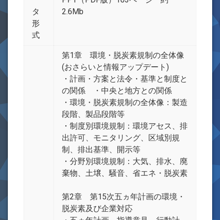
タ
2.6Mb
形
式
第1章 環境・脱炭素規制の全体像
(おさらいと情報アップデート)
・計画・方案と法令・基準と制度と
の関係 ・中央と地方との関係
・環境・脱炭素規制の全体像：製造
段階、製品段階等
・制度別環境規制：環境アセス、排
出許可、モニタリング、区域別規
制、排出基準、開示等
・分野別環境規制：大気、排水、廃
棄物、土壌、騒音、省エネ・脱炭素
第2章 第15次五ヵ年計画の環境・
脱炭素及び企業対応