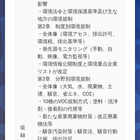
影響
・環境法令と環境保護基準及び主な
地方の環境規制
第2章 制度別環境規制
・全体像（環境アセス、排出許可、
環境税、排出基準等）
・発生源モニタリング（手動、自
動、映像、電力監視等）
・環境情報公開制度と環境重点企業
リストが改定
第3章 分野別環境規制
・全体像（大気、水、廃棄物、土
壌、騒音、省エネ、CO2）
・10種のVOC規制方式：塗料・洗浄
剤・接着剤の代替等
・新たな産業廃棄物対策：改正廃棄
物法等
収
・騒音汚染対策：騒音法、騒音行動
録
計画、排出許可