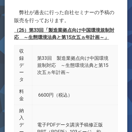
お問合せ
弊社が過去に行った自社セミナーの予稿の
販売を行っております。
（26）第33回「製造業拠点向け中国環境規制対
応 ～生態環境法典と第15次五ヵ年計画～」
収
録
第33回 製造業拠点向け中国環境
デ
規制対応 ～生態環境法典と第15
ー
次五ヵ年計画～
タ
料
6600円（税込）
金
納
入
デ
電子PDFデータ講演予稿修正版
ー
PPT（PDF版）103ページ 約