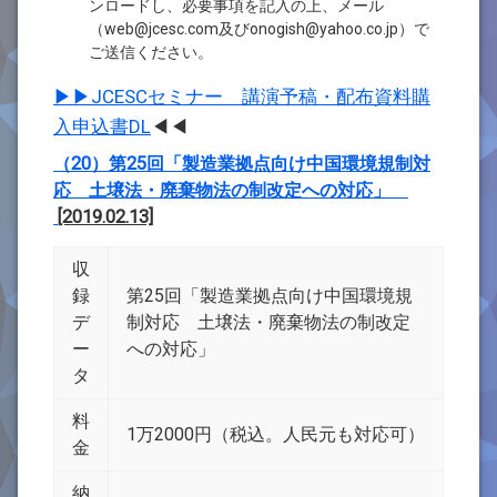
ンロードし、必要事項を記入の上、メール
（web@jcesc.com及びonogish@yahoo.co.jp）で
ご送信ください。
▶▶JCESCセミナー 講演予稿・配布資料購
入申込書DL
◀◀
（20）第25回「製造業拠点向け中国環境規制対
応 土壌法・廃棄物法の制改定への対応」
[2019.02.13]
収
録
第25回「製造業拠点向け中国環境規
デ
制対応 土壌法・廃棄物法の制改定
ー
への対応」
タ
料
1万2000円（税込。人民元も対応可）
金
納