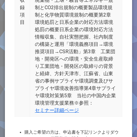
収
廃棄物・土壌・騒音等エネルギー規
録
制とCO2排出規制の概要製品環境規
項
制と化学物質環境規制の概要第2章
目
環境処罰と日系企業の対応方法環境
処罰の概要日系企業の環境対応方法
情報収集、自社実態把握、社内制度
の構築と運用「環境義務項目→環境
推奨項目→CSR活動」第3章 工業団
地・開発区への環境・安全生産取締
り工業団地・開発区の取締りの背景
と経緯、方針天津市、江蘇省、山東
省の事例サプライヤ環境調査及びサ
プライヤ環境改善指導第4章サプライ
ヤ環境対策第5章 当社の中国内企業
環境管理支援業務※参照：
セミナー詳細ページ
購入ご希望の方は、申込書を下記リンクよりダウ