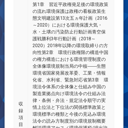
第1章 習近平政権発足後の環境政策
の流れ環境保護は政権の看板政策生
態文明建設第13次五ヵ年計画（2016
～2020）における環境保護大気・
水・土壌の汚染防止行動計画青空保
護戦勝利3年行動計画（2018～
2020）2018年以降の環境取締りの方
向性第2章 環境行政権限の構造中国
の権力構造における環境管理制度の
全体像環境規制当局の中核――生態
環境省国家発展改革委、工業・情報
化省、水利省、緊急対応省第3章 環
境法令体系の全体像と仕組み中国の
製造業拠点向け環境法令の仕組み法
律・条例・弁法・規定法令順守の実
収
情上位法と下位法の関係標準政策と
録
環境標準の種類と今後の見込み環境
項
法令の読み方制度別の環境規制概要
目
解説環境アセス／環境保護税/排出許