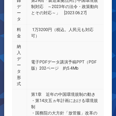
録
第29回「製造業拠点向け中国環境規
デ
制対応 ～2023年の法令・政策動向
ー
とその対応～」 [2023.06.27]
タ
料
1万3200円（税込。人民元も対応
金
可）
納
入
デ
電子PDFデータ講演予稿PPT（PDF
ー
版）202ページ 約5.4Mb
タ
形
式
第1章 近年の中国環境規制の動き
・第14次五ヵ年計画における環境規
制
・国務院の大方針「放管服」改革の