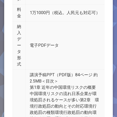
料
1万1000円（税込。人民元も対応可）
金
納
入
デ
ー
電子PDFデータ
タ
形
式
講演予稿PPT（PDF版）84ページ 約
2.5MB＜目次＞
第1章 近年の中国環境リスクの概要
中国環境リスクの流れ日系企業が環
境処罰されるケースが多い第2章 環
境行政処罰の動向とその対応環境行
政処罰の種類環境行政処罰の動向環