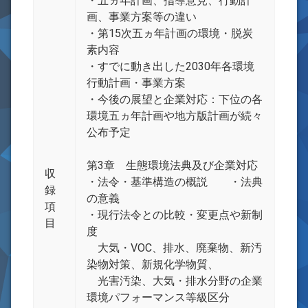
・五ヵ年計画、指導意見、行動計
画、事業方案等の違い
・第15次五ヵ年計画の環境・脱炭
素内容
・すでに動き出した2030年各環境
行動計画・事業方案
・今後の展望と企業対応：下位の各
環境五ヵ年計画や地方版計画が続々
公布予定
第3章 生態環境法典及び企業対応
収
・法令・基準構造の概説 ・法典
録
の意義
項
・現行法令との比較・変更点や新制
目
度
大気・VOC、排水、廃棄物、新汚
染物対策、新規化学物質、
光害汚染、大気・排水分野の企業
環境パフォーマンス等級区分