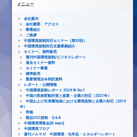
メニュー
会社案内
会社概要、アクセス
事業紹介
ご挨拶
中国環境規制対応セミナー（第33回）
中国環境規制対応支援業務紹介
セミナー、資料販売
週刊中国環境規制/ビジネスレポート
過去セミナー資料
セミナー事業
標準販売
重要環境法令和訳資料
レポート・公開情報
中国環境規制レポート 2024 年 No.1
中国の気候変動対策と産業・企業の対応（2021年）
中国および京津冀地域における環境規制と企業の対応（2019
年）
寄稿
製品VOC規制 Q＆A
中国環境博覧会(IE expo)
中国環境ブログ
週刊メルマガ 中国環境・化学品・エネルギーレポート