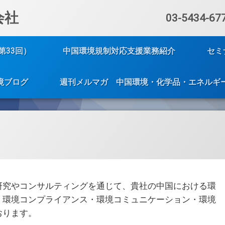
会社
電話番号:
03-5434-67
第33回）
中国環境規制対応支援業務紹介
セミ
境ブログ
週刊メルマガ 中国環境・化学品・エネルギ
研究やコンサルティングを通じて、貴社の中国における環
、環境コンプライアンス・環境コミュニケーション・環境
おります。