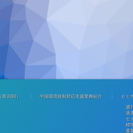
第33回）
中国環境規制対応支援業務紹介
セミ
週
過
セ
標
重