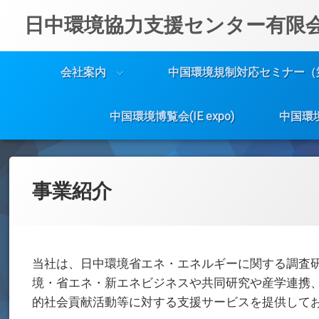
日中環境協力支援センター有限
会社案内
中国環境規制対応セミナー（
中国環境博覧会(IE expo)
中国環
コ
ン
テ
事業紹介
ン
ツ
へ
ス
キ
当社は、日中環境省エネ・エネルギーに関する調査
ッ
プ
境・省エネ・新エネビジネスや共同研究や産学連携
的社会貢献活動等に対する支援サービスを提供して