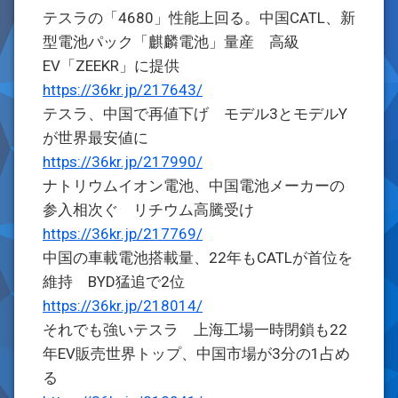
テスラの「4680」性能上回る。中国CATL、新
型電池パック「麒麟電池」量産 高級
EV「ZEEKR」に提供
https://36kr.jp/217643/
テスラ、中国で再値下げ モデル3とモデルY
が世界最安値に
https://36kr.jp/217990/
ナトリウムイオン電池、中国電池メーカーの
参入相次ぐ リチウム高騰受け
https://36kr.jp/217769/
中国の車載電池搭載量、22年もCATLが首位を
維持 BYD猛追で2位
https://36kr.jp/218014/
それでも強いテスラ 上海工場一時閉鎖も22
年EV販売世界トップ、中国市場が3分の1占め
る