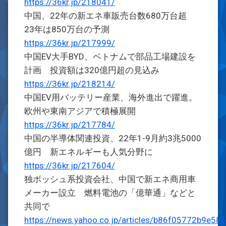
https://36kr.jp/218041/
中国、22年の新エネ車販売台数680万台超
23年は850万台の予測
https://36kr.jp/217999/
中国EV大手BYD、ベトナムで部品工場建設を
計画 投資額は320億円超の見込み
https://36kr.jp/218214/
中国EV用バッテリー産業、海外進出で躍進。
欧州や東南アジアで積極展開
https://36kr.jp/217784/
中国の半導体関連投資、22年1-9月約3兆5000
億円 新エネルギーも人気分野に
https://36kr.jp/217604/
独ボッシュ系投資会社、中国で新エネ商用車
メーカー設立 燃料電池の「億華通」などと
共同で
https://news.yahoo.co.jp/articles/b86f05772b9e