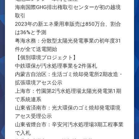
海南国際GHG排出権取引センターが初の越境
取引
2023年の新エネ乗用車販売は850万台、割合
は36%と予測
粤海水務：分散型太陽光発電事業の初年度31
件が全て送電開始
【個別環境プロジェクト】
中鉄環保が汚水処理事業を2件落札
内蒙古自治区：生活ゴミ焼却発電所2期改造・
拡張環境アセス公示
上海市：竹園第2汚水処理場太陽光発電第1期
で系統連系
山東省済南市：光大環保のゴミ焼却発電環境
アセス受理公示
山東省煙台市：辛安河汚水処理場3期工程事業
で入札