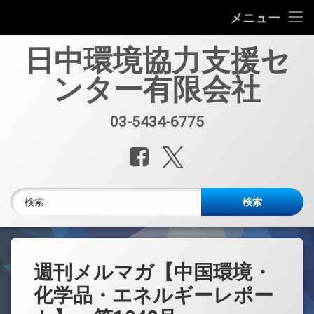
会社案内
メニュー
コ
中国環境規制対応セミナー（第33回）
日中環境協力支援セ
ン
テ
ンター有限会社
中国環境規制対応支援業務紹介
ン
ツ
へ
セミナー、資料販売
03-5434-6775
電話番号:
ス
キ
レポート・公開情報
Facebook
X.com
ッ
プ
中国環境博覧会(IE expo)
検索:
中国環境ブログ
週刊メルマガ 中国環境・化学品・エネルギーレポート
週刊メルマガ【中国環境・
中文
化学品・エネルギーレポー