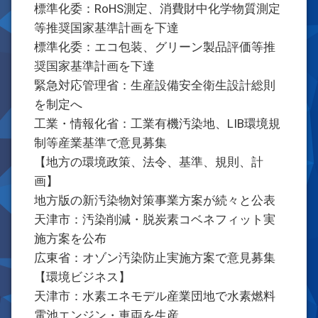
標準化委：RoHS測定、消費財中化学物質測定
等推奨国家基準計画を下達
標準化委：エコ包装、グリーン製品評価等推
奨国家基準計画を下達
緊急対応管理省：生産設備安全衛生設計総則
を制定へ
工業・情報化省：工業有機汚染地、LIB環境規
制等産業基準で意見募集
【地方の環境政策、法令、基準、規則、計
画】
地方版の新汚染物対策事業方案が続々と公表
天津市：汚染削減・脱炭素コベネフィット実
施方案を公布
広東省：オゾン汚染防止実施方案で意見募集
【環境ビジネス】
天津市：水素エネモデル産業団地で水素燃料
電池エンジン・車両を生産