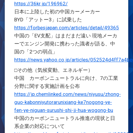
https://36kr.jp/196962/
日本に上陸した初の中国カーメーカー
BYD「アットー3」に試乗した
https://forbesjapan.com/articles/detail/49365
中国の「EV支配」はまだまだ遠い 現地メーカ
ーでエンジン開発に携わった識者が語る、中
国の「2つの弱点」
https://news.yahoo.co.jp/articles/052524d4ff7a
□その他（気候変動、エネルギー）
中国 カーボンニュートラルに向け、7の工業
分野に関する実施計画を公布
https://jp.chemlinked.com/news/niyusu/zhong-
guo-kabonniyutorarunixiang-ke7nogong-ye-
fen-ye-niguan-surushi-shi-ji-hua-wogong-bu
中国のカーボンニュートラル推進の現状と日
系企業の対応について