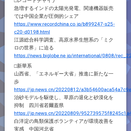
□レコードチャイナ
急増するインドの太陽光発電、関連機器販売
では中国企業が圧倒的シェア
https://www.recordchina.co.jp/b899247-s25-
c20-d0198.html
江源総合科学調査、高原水界生態系の「ミク
ロの世界」に迫る
https://news.biglobe.ne.jp/international/0808/re
□新華系
山西省、「エネルギー大省」推進に新たな一
歩
https://jp.news.cn/20220812/a3b54600aca54a7c9
治砂モデルを駆使し、草原の退化と砂漠化を
抑制 四川省若爾蓋県
https://jp.news.cn/20220809/952739575f8245c1a
白洋淀の鳥類保護ボランティアが環境改善を
実感 中国河北省