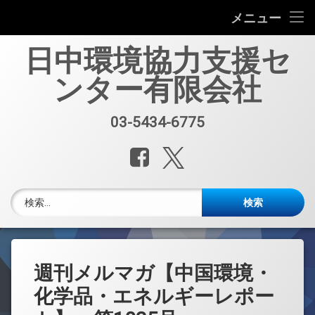
会社案内
メニュー
コ
中国環境規制対応セミナー（第33回）
日中環境協力支援セ
ン
テ
ンター有限会社
中国環境規制対応支援業務紹介
ン
ツ
へ
セミナー、資料販売
03-5434-6775
電話番号:
ス
キ
レポート・公開情報
Facebook
X.com
ッ
プ
中国環境博覧会(IE expo)
検索:
中国環境ブログ
週刊メルマガ 中国環境・化学品・エネルギーレポート
週刊メルマガ【中国環境・
中文
化学品・エネルギーレポー