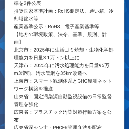
準を2件公表
推奨国家基準計画：RoHS測定法、通い箱、冷
却塔節水等
産業基準公示：RoHS、電子産業基準等
【地方の環境政策、法令、基準、規則、計
画】
北京市：2025年に生活ゴミ焼却・生物化学処
理能力を日量3.1万トン以上に
天津市：2025年に汚水処理能力を日量95万
m3増強、汚水管網を35km改造へ
上海市：スマート観測体系とGHG観測ネット
ワーク構築を推進
山東省：固定汚染源自動監視設備の日常監督
管理を強化
広東省：プラスチック汚染対策行動方案を公
布
広東省深セン市：PHCER管理弁法を配布