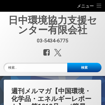
会社案内
メニュー
コ
中国環境規制対応セミナー（第33回）
日中環境協力支援セ
ン
テ
ンター有限会社
中国環境規制対応支援業務紹介
ン
ツ
へ
セミナー、資料販売
03-5434-6775
電話番号:
ス
キ
レポート・公開情報
Facebook
X.com
ッ
プ
中国環境博覧会(IE expo)
検索:
中国環境ブログ
週刊メルマガ 中国環境・化学品・エネルギーレポート
週刊メルマガ【中国環境・
中文
化学品・エネルギーレポー