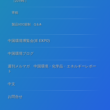
（2019年）
寄稿
製品VOC規制 Q＆A
中国環境博覧会(IE EXPO)
中国環境ブログ
週刊メルマガ 中国環境・化学品・エネルギーレポー
ト
中文
お問合せ