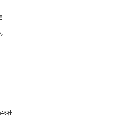
定
み
―
45社