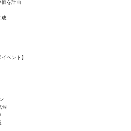
評価を計画
完成
家イベント】
――
ン
気候
中
議