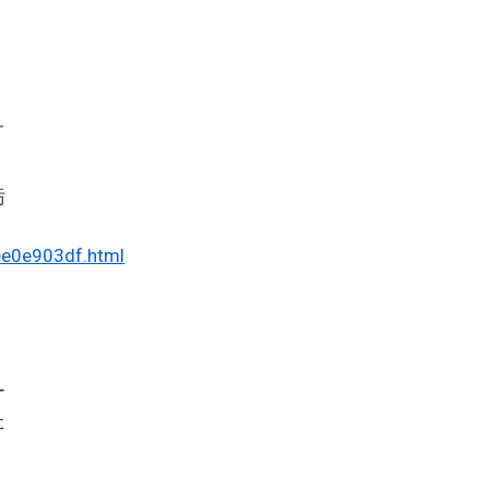
オ
汚
ee0e903df.html
ー
た
。