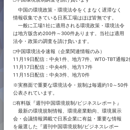
中国の環境政策・環境法令をくまなく遅滞なく
情報収集できている日系工場はほぼ皆無です。
一般に工場1社に適用される環境政策・環境法令
は地方版含め200件～300件あります。当社は適用
法令・政策の調査を請け負います。
□中国環境法令速報（企業関連情報のみ）
11月19日配信：中央1件、地方7件、WTO-TBT通報2
11月17日配信：中央4件、地方17件
11月15日配信：中央3件、地方0件
※実務面で重要な環境法令・規制は毎週約10～50件
公表されています。
□有料版『週刊中国環境規制/ビジネスレポート』
最新の環境規制情報、環境産業動向、環境展示
会・会議情報満載で日系企業に有益・重要な情報
を厳選した『週刊中国環境規制/ビジネスレポー