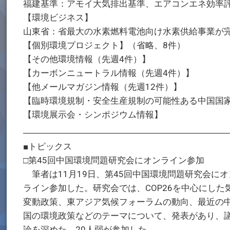
福建基準：アモイ大気排出基準、エアコンエネ効率
【環境ビジネス】
山東省：省最大の水素燃料電池向け水素供給事業が
【個別環境プロジェクト】（省略、8件）
【その他環境情報（先週4件）】
【カーボンニュートラル情報（先週4件）】
【他メールマガジン情報（先週12件）】
【臨時環境規制・安全生産規制の可能性ある中国国
【環境展示会・シンポジウム情報】
―――――――――――――――――――――――
■トピックス
□第45回中国環境問題研究会にオンライン参加
筆者は11月19日、第45回中国環境問題研究会にオ
ライン参加した。研究会では、COP26を中心にした
変動政策、東アジア気候フォーラムの動向、最近の
国の環境政策などのテーマについて、発表があり、
論を深めた。20人弱が参加した。