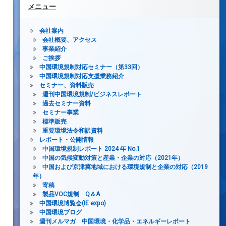
メニュー
会社案内
会社概要、アクセス
事業紹介
ご挨拶
中国環境規制対応セミナー（第33回）
中国環境規制対応支援業務紹介
セミナー、資料販売
週刊中国環境規制/ビジネスレポート
過去セミナー資料
セミナー事業
標準販売
重要環境法令和訳資料
レポート・公開情報
中国環境規制レポート 2024 年 No.1
中国の気候変動対策と産業・企業の対応（2021年）
中国および京津冀地域における環境規制と企業の対応（2019
年）
寄稿
製品VOC規制 Q＆A
中国環境博覧会(IE expo)
中国環境ブログ
週刊メルマガ 中国環境・化学品・エネルギーレポート