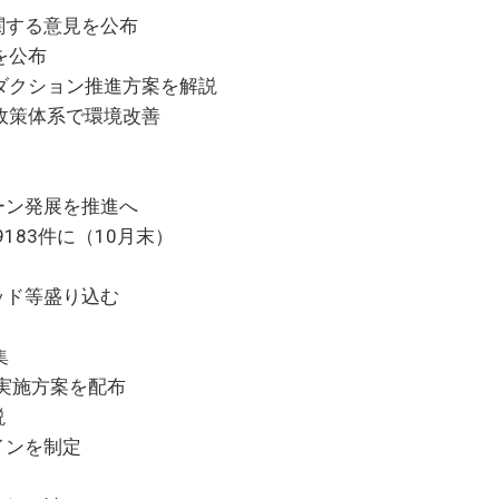
関する意見を公布
を公布
ダクション推進方案を解説
政策体系で環境改善
ーン発展を推進へ
183件に（10月末）
ッド等盛り込む
集
戦実施方案を配布
説
インを制定