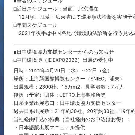
■筆者のスケジュール
□近日スケジュール：当面、北京滞在
12月頃、江蘇・広東省にて環境順法診断を実施予
□年間スケジュール
2021年後半は中国各地で環境順法診断を行う見込
―――――――――――――――――――――――
■日中環境協力支援センターからのお知らせ
□中国環境博（IE EXPO2022）出展の受付中
日時：2022年4月20日（水）～22日（金）
場所：上海新国際博覧センター（SNIEC、浦東）
出展規模：2300社、15万m2、見学者数：7万人
後援（予定）団体：JETRO上海事務所等
日系企業出展窓口：日中環境協力支援センター
過去日系出展数：21年約30社、20年約30社、19年約
当社経由申込の特典（当社経由のお申込はお得）：
・日本語版出展マニュアル提供