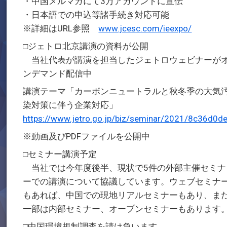
・中国メルマガにて3万アカウントに宣伝
・日本語での申込等諸手続き対応可能
※詳細はURL参照
www.jcesc.com/ieexpo/
□ジェトロ北京講演の資料が公開
当社代表が講演を担当したジェトロウェビナーが
ンデマンド配信中
講演テーマ「カーボンニュートラルと秋冬季の大気
染対策に伴う企業対応」
https://www.jetro.go.jp/biz/seminar/2021/8c36d0d
※動画及びPDFファイルを公開中
□セミナー講演予定
当社では今年度後半、現状で5件の外部主催セミナ
ーでの講演について協議しています。ウェブセミナ
もあれば、中国での現地リアルセミナーもあり、ま
一部は内部セミナー、オープンセミナーもあります
□中国環境規制調査を請け負います