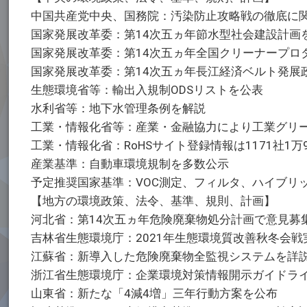
中国共産党中央、国務院：汚染防止攻略戦の徹底に
国家発展改革委：第14次五ヵ年節水型社会建設計画
国家発展改革委：第14次五ヵ年全国クリーナープロ
国家発展改革委：第14次五ヵ年長江経済ベルト発展
生態環境省等：輸出入規制ODSリストを公表
水利省等：地下水管理条例を解説
工業・情報化省等：産業・金融協力により工業グリ
工業・情報化省：RoHSサイト登録情報は1171社1万9
産業基準：自動車環境規制を多数公示
予定推奨国家基準：VOC測定、フィルタ、ハイブリ
【地方の環境政策、法令、基準、規則、計画】
河北省：第14次五ヵ年危険廃棄物処分計画で意見募
吉林省生態環境庁：2021年生態環境質改善秋冬会
江蘇省：新導入した危険廃棄物全監視システムを詳
浙江省生態環境庁：企業環境対策情報開示ガイドラ
山東省：新たな「4減4増」三年行動方案を公布