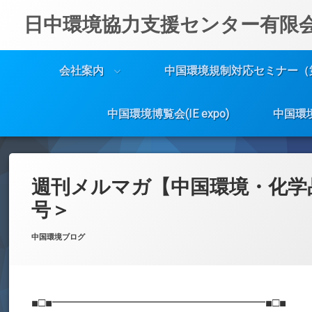
日中環境協力支援センター有限
会社案内
中国環境規制対応セミナー（
中国環境博覧会(IE expo)
中国環
コ
ン
テ
週刊メルマガ【中国環境・化学
ン
ツ
号＞
へ
ス
Posted on
Updated on
by
w059105
2021年11月22日
2021年11月22日
カテゴリー:
中国環境ブログ
キ
ッ
プ
■□■━━━━━━━━━━━━━━━━━━■□■