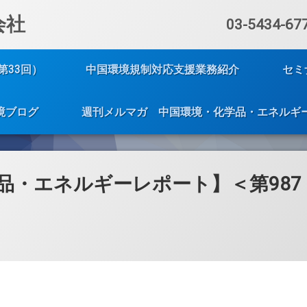
会社
電話番号:
03-5434-67
第33回）
中国環境規制対応支援業務紹介
セミ
境ブログ
週刊メルマガ 中国環境・化学品・エネルギ
品・エネルギーレポート】＜第987