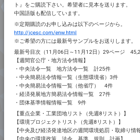
ト』をご購読下さい。希望者に見本を送ります。
中国語版も配信しています。
※定期購読のお申し込みは以下のページから。
http://jcesc.com/enw.html
※ご希望の方には最新号サンプルをお送りします。
最新号目次（11月06日～11月12日）29ページ 45,
【週間官公庁・地方法令情報】
・中央法令一覧 地方法令一覧 計25件
・中央簡易法令情報一覧（生態環境省）3件
・中央簡易法令情報一覧（他省庁） 4件
・経済発展地方簡易法令情報一覧 27件
・団体基準情報情報一覧 9件
【重点企業・工業団地リスト（先週8リスト）】
【環境プロジェクトリスト（先週8リスト）】
【中央及び経済発達地区の週間環境処罰・取締り情
【中央の環境政策、法令、基準、規則、計画】