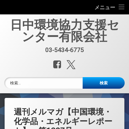
会社案内
メニュー
コ
中国環境規制対応セミナー（第33回）
日中環境協力支援セ
ン
テ
ンター有限会社
中国環境規制対応支援業務紹介
ン
ツ
へ
セミナー、資料販売
03-5434-6775
電話番号:
ス
キ
レポート・公開情報
Facebook
X.com
ッ
プ
中国環境博覧会(IE expo)
検索:
中国環境ブログ
週刊メルマガ 中国環境・化学品・エネルギーレポート
週刊メルマガ【中国環境・
中文
化学品・エネルギーレポー