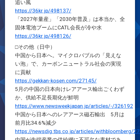
追い風
https://36kr.jp/498137/
「2027年量産」「2030年普及」は本当か、全
固体電池ブームにCATL会長が冷や水
https://36kr.jp/498126/
□その他（日中）
中国から日本へ。マイクロバブルの「見えな
い泡」で、カーボンニュートラル社会の実現
に貢献
https://gekkan-kosen.com/27145/
5月の中国の日本向けレアアース輸出ごくわず
か、供給不足長期化が鮮明
https://www.newsweekjapan.jp/articles/-/326192
中国から日本へのレアアース磁石輸出 5月は
前月比34.6%減少
https://newsdig.tbs.co.jp/articles/withbloomberg/
中国が先端産業の供給網に不可欠な素材であ