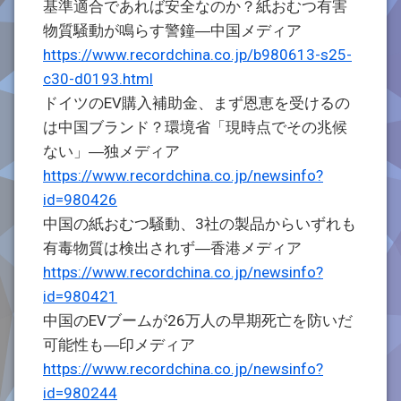
基準適合であれば安全なのか？紙おむつ有害
物質騒動が鳴らす警鐘―中国メディア
https://www.recordchina.co.jp/b980613-s25-
c30-d0193.html
ドイツのEV購入補助金、まず恩恵を受けるの
は中国ブランド？環境省「現時点でその兆候
ない」―独メディア
https://www.recordchina.co.jp/newsinfo?
id=980426
中国の紙おむつ騒動、3社の製品からいずれも
有毒物質は検出されず―香港メディア
https://www.recordchina.co.jp/newsinfo?
id=980421
中国のEVブームが26万人の早期死亡を防いだ
可能性も―印メディア
https://www.recordchina.co.jp/newsinfo?
id=980244