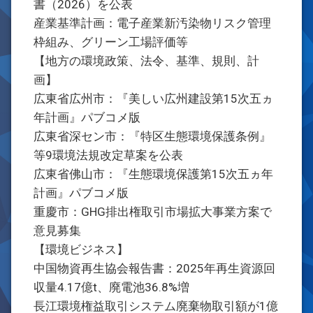
書（2026）を公表
産業基準計画：電子産業新汚染物リスク管理
枠組み、グリーン工場評価等
【地方の環境政策、法令、基準、規則、計
画】
広東省広州市：『美しい広州建設第15次五ヵ
年計画』パブコメ版
広東省深セン市：『特区生態環境保護条例』
等9環境法規改定草案を公表
広東省佛山市：『生態環境保護第15次五ヵ年
計画』パブコメ版
重慶市：GHG排出権取引市場拡大事業方案で
意見募集
【環境ビジネス】
中国物資再生協会報告書：2025年再生資源回
収量4.17億t、廃電池36.8%増
長江環境権益取引システム廃棄物取引額が1億