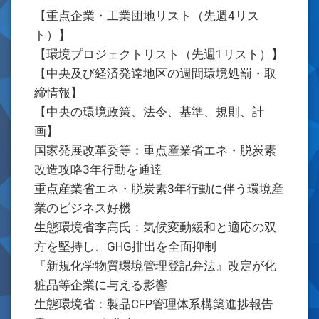
【重点企業・工業団地リスト（先週4リス
ト）】
【環境プロジェクトリスト（先週1リスト）】
【中央及び経済発達地区の週間環境処罰・取
締情報】
【中央の環境政策、法令、基準、規則、計
画】
国家発展改革委等：重点産業省エネ・脱炭素
改造攻略3年行動を通達
重点産業省エネ・脱炭素3年行動に伴う環境産
業のビジネス好機
生態環境省李高氏：気候変動緩和と適応の双
方を堅持し、GHG排出を全面抑制
『新規化学物質環境管理登記弁法』改定が化
粧品等企業に与える影響
生態環境省：製品CFP管理体系構築進捗報告