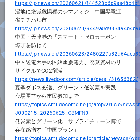
https://jp.news.cn/20260621/f44523d6c9aa48c4b
湿地に絶滅危惧種のシマアオジ 中国黒竜江
省チチハル市
https://jp.news.cn/20260620/9449a0d933494b4b9
中国・天津港の「スマート・ゼロカーボン」
埠頭を訪ねて
https://jp.news.cn/20260623/2480227a82d64aca8
中国送電大手の国網重慶電力、廃棄資材のリ
サイクルでCO2削減
https://news.livedoor.com/article/detail/31656382/
夏季ダボス会議、グリーン・低炭素を実践
会場運営から市民参加まで
https://topics.smt.docomo.ne.jp/amp/article/news
J000215_20260625_CBMFN0
低炭素とグリーン化 サプライチェーン博で
存在感増す「中国プラン」
https://topics.smt.docomo.ne.jp/article/newscn/wo