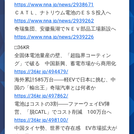
https://www.nna.jp/news/2938671
ＣＡＴＬ、ナトリウム電池のＥＳＳ投入へ
https://www.nna.jp/news/2939262
奇瑞集団、安徽蕪湖でＮＥＶ部品工場新設へ
https://www.nna.jp/news/2939226
□36KR
全固体電池量産の壁、「超臨界コーティン
グ」で破る 中国新興、蓄電市場から商用化
https://36kr.jp/494479/
海外累計585万台――軽EVで日本に挑む、中
国の「輸出王」奇瑞汽車とは何者か
https://36kr.jp/497862/
電池はコストの3割――ファーウェイEV陣
営、「脱CATL」でコスト削減 100万台へ
https://36kr.jp/498100/
中国タイヤ勢、世界で存在感 EV市場拡大が