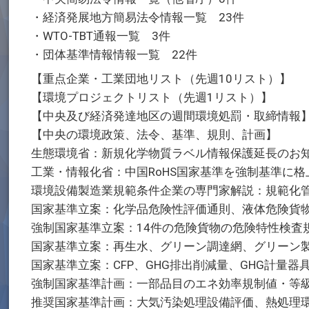
・経済発展地方簡易法令情報一覧 23件
・WTO-TBT通報一覧 3件
・団体基準情報情報一覧 22件
【重点企業・工業団地リスト（先週10リスト）】
【環境プロジェクトリスト（先週1リスト）】
【中央及び経済発達地区の週間環境処罰・取締情報
【中央の環境政策、法令、基準、規則、計画】
生態環境省：新規化学物質ラベル情報保護延長のお
工業・情報化省：中国RoHS国家基準を強制基準に格
環境設備製造業規範条件企業の専門家解説：規範化
国家基準立案：化学品危険性評価通則、液体危険貨
強制国家基準立案：14件の危険貨物の危険特性検査
国家基準立案：再生水、グリーン調達網、グリーン
国家基準立案：CFP、GHG排出削減量、GHG計量器
強制国家基準計画：一部品目のエネ効率規制値・等
推奨国家基準計画：大気汚染処理設備評価、熱処理環