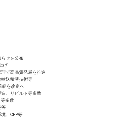
】
知らせを公布
上げ
管理で高品質発展を推進
物輸送積替技術等
規範を改定へ
製造、リビルド等多数
具等多数
級等
境、CFP等