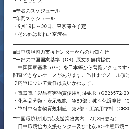
・トピックス
■筆者のスケジュール
□年間スケジュール
・9月19日～30日、東京滞在予定
・その他は概ね北京滞在
―――――――――――――――――――――――
■日中環境協力支援センターからのお知らせ
□一部の中国国家基準（GB）原文を無償提供
中国国家基準（GB）を日本等から閲覧アクセスす
閲覧できないケースがあります。当社までメール頂け
※内容について責任は負いかねます。
・電器電子製品有害物質使用制限要求（GB26572-20
・化学品分類・表示規範 第30部：鈍性化爆発物（GB300
・塗料中有害物質規制値 第2部：工業用塗料（GB3098
□中国環境規制対応支援業務案内（7月8日更新）
日中環境協力支援センター及び北京JCE生態環境