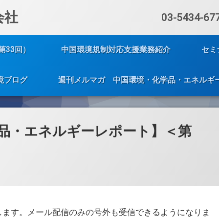
会社
電話番号:
03-5434-67
第33回）
中国環境規制対応支援業務紹介
セミ
境ブログ
週刊メルマガ 中国環境・化学品・エネルギ
品・エネルギーレポート】＜第
します。メール配信のみの号外も受信できるようになりま