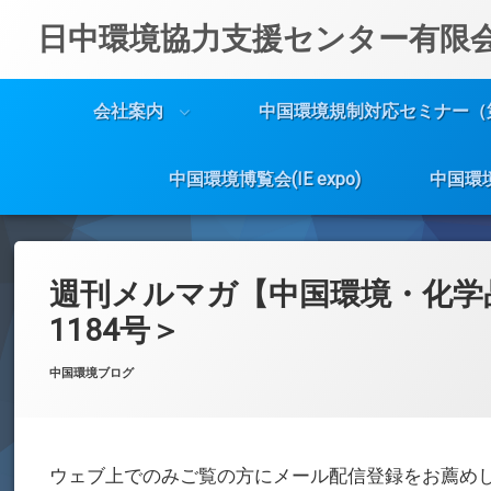
日中環境協力支援センター有限
会社案内
中国環境規制対応セミナー（
中国環境博覧会(IE expo)
中国環
コ
ン
テ
週刊メルマガ【中国環境・化学
ン
ツ
1184号＞
へ
ス
Posted on
Updated on
by
w059105
2025年9月2日
2025年9月2日
カテゴリー:
中国環境ブログ
キ
ッ
プ
ウェブ上でのみご覧の方にメール配信登録をお薦め