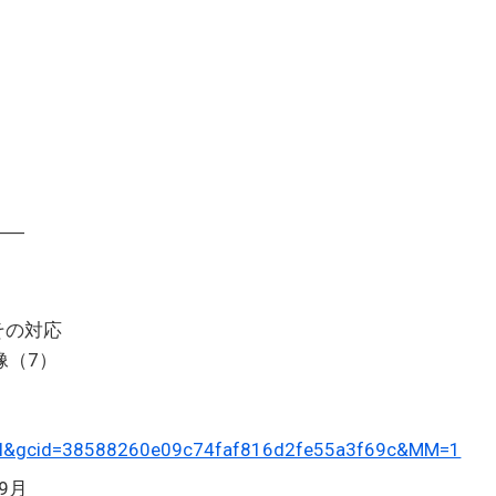
――
その対応
（7）
etail&gcid=38588260e09c74faf816d2fe55a3f69c&MM=1
9月