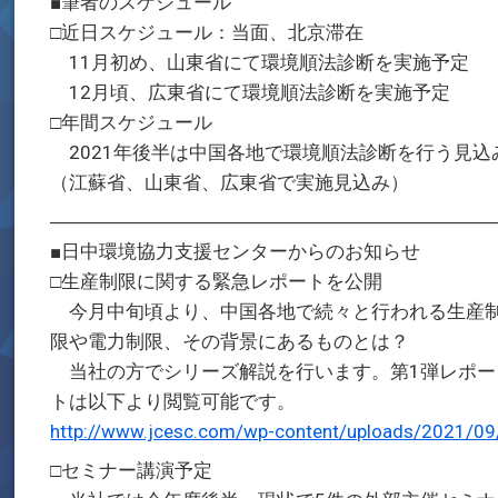
■筆者のスケジュール
□近日スケジュール：当面、北京滞在
11月初め、山東省にて環境順法診断を実施予定
12月頃、広東省にて環境順法診断を実施予定
□年間スケジュール
2021年後半は中国各地で環境順法診断を行う見込
（江蘇省、山東省、広東省で実施見込み）
―――――――――――――――――――――――
■日中環境協力支援センターからのお知らせ
□生産制限に関する緊急レポートを公開
今月中旬頃より、中国各地で続々と行われる生産
限や電力制限、その背景にあるものとは？
当社の方でシリーズ解説を行います。第1弾レポー
トは以下より閲覧可能です。
http://www.jcesc.com/wp-content/uploads/2021/09
□セミナー講演予定