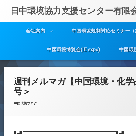
日中環境協力支援センター有限
会社案内
中国環境規制対応セミナー（
中国環境博覧会(IE expo)
中国環
コ
ン
テ
週刊メルマガ【中国環境・化学
ン
ツ
号＞
へ
ス
Posted on
Updated on
by
w059105
2021年10月4日
2021年10月4日
カテゴリー:
中国環境ブログ
キ
ッ
プ
■□■━━━━━━━━━━━━━━━━━━■□■