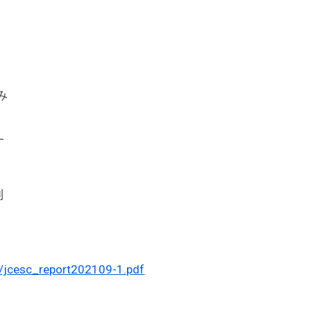
み
―
制
/jcesc_report202109-1.pdf