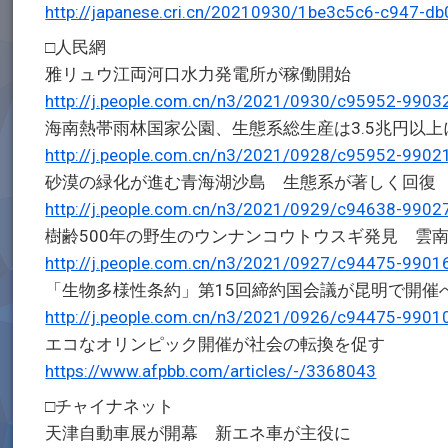
http://japanese.cri.cn/20210930/1be3c5c6-c947-
□人民網
雅リュウ江両河口水力発電所が稼働開始
http://j.people.com.cn/n3/2021/0930/c95952-9903
海南熱帯雨林国家公園、生態系総生産は3.5兆円以上
http://j.people.com.cn/n3/2021/0928/c95952-9902
砂漠の緑化が進む青海湖沙島 生態系が著しく回復
http://j.people.com.cn/n3/2021/0929/c94638-9902
樹齢500年の野生のウンナンコウトウスギ発見 雲
http://j.people.com.cn/n3/2021/0927/c94475-9901
「生物多様性条約」第15回締約国会議が昆明で開催
http://j.people.com.cn/n3/2021/0926/c94475-9901
エコなオリンピック開催が社会の転換を促す
https://www.afpbb.com/articles/-/3368043
□チャイナネット
天津自動車展が開幕 新エネ車が主役に