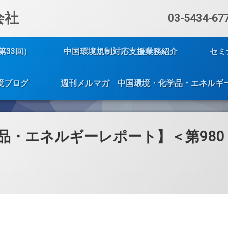
会社
電話番号:
03-5434-67
第33回）
中国環境規制対応支援業務紹介
セミ
境ブログ
週刊メルマガ 中国環境・化学品・エネルギ
品・エネルギーレポート】＜第980