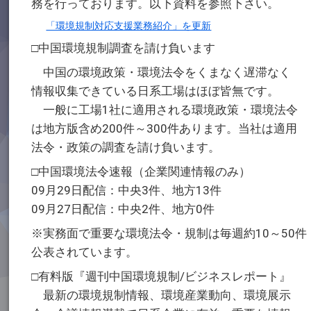
務を行っております。以下資料を参照下さい。
「環境規制対応支援業務紹介」を更新
□中国環境規制調査を請け負います
中国の環境政策・環境法令をくまなく遅滞なく
情報収集できている日系工場はほぼ皆無です。
一般に工場1社に適用される環境政策・環境法令
は地方版含め200件～300件あります。当社は適用
法令・政策の調査を請け負います。
□中国環境法令速報（企業関連情報のみ）
09月29日配信：中央3件、地方13件
09月27日配信：中央2件、地方0件
※実務面で重要な環境法令・規制は毎週約10～50件
公表されています。
□有料版『週刊中国環境規制/ビジネスレポート』
最新の環境規制情報、環境産業動向、環境展示