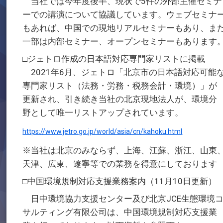
当社では今年度後半、現状で5件の外部主催セミナ
ーでの講演について協議しています。ウェブセミナ
もあれば、中国での現地リアルセミナーもあり、ま
一部は内部セミナー、オープンセミナーもあります
□ジェトロ作成の日本語対応専門家リストに掲載
2021年6月、ジェトロ「北京市の日本語対応可能
専門家リスト（法務・労務・税務会計・環境）」が
更新され、引き続き当社の北京現地法人が、環境分
野として唯一リストアップされています。
https://www.jetro.go.jp/world/asia/cn/kahoku.html
※当社は北京のみならず、上海、江蘇、浙江、山東
天津、広東、遼寧等での業務を得意にしております
□中国環境規制対応支援業務案内（11月10日更新）
日中環境協力支援センター及び北京JCE生態環境
サルティング有限公司は、中国環境規制対応支援業