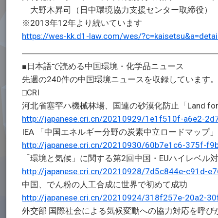
大野木昇司（日中環境協力支援センター取締役）
※2013年12年より続いています
https://wes-kk.d1-law.com/wes/?c=kaisetsu&a=d
―――――――――――――――――――――――
■日本語で読める中国環境・化学品ニュース
先週の240件の中国環境ニュースを収録しています
□CRI
河北省塞罕ハ機械林場、国連の砂漠化防止「Land for
http://japanese.cri.cn/20210929/1e1f510f-a6e2-2
IEA 「中国エネルギー分野の炭素中立ロードマップ
http://japanese.cri.cn/20210930/60b7e1c6-375f-f
「環境と気候」に関する第2回中国・EUハイレベル
http://japanese.cri.cn/20210928/7d5c844e-c91d-e
中国、でん粉の人工合成に世界で初めて成功
http://japanese.cri.cn/20210924/318f257e-20a2-30
外交部 国際社会による気候変動への協力対応を呼び