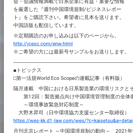
会・会議情報満載で日系企業に有益・重要な情報
を厳選した『週刊中国環境規制/ビジネスレポー
ト』をご購読下さい。希望者に見本を送ります。
中国語版も配信しています。
※定期購読のお申し込みは以下のページから。
http://jcesc.com/enw.html
※ご希望の方には最新号サンプルをお送りします。
―――――――――――――――――――――――
■トピックス
□第一法規World Eco Scopeの連載記事（有料版）
隔月連載 中国における日系製造業の環境リスクと
第12回：製造拠点向け中国環境管理制度の全体像
～環境事故緊急対応制度～
大野木昇司（日中環境協力支援センター取締役）
https://wes-kk.d1-law.com/wes/?c=kaisetsu&a=d
月刊北京レポート ～中国環境規制の動向～ 2021年