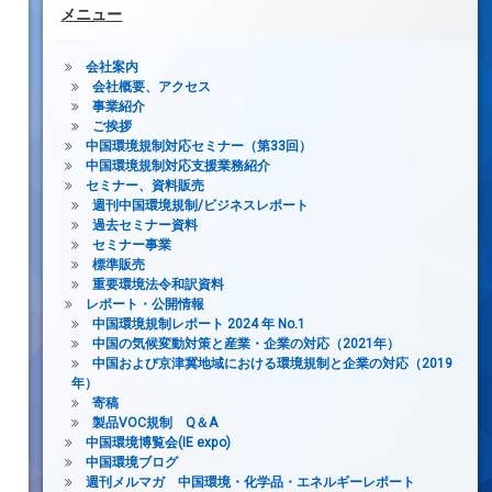
メニュー
会社案内
会社概要、アクセス
事業紹介
ご挨拶
中国環境規制対応セミナー（第33回）
中国環境規制対応支援業務紹介
セミナー、資料販売
週刊中国環境規制/ビジネスレポート
過去セミナー資料
セミナー事業
標準販売
重要環境法令和訳資料
レポート・公開情報
中国環境規制レポート 2024 年 No.1
中国の気候変動対策と産業・企業の対応（2021年）
中国および京津冀地域における環境規制と企業の対応（2019
年）
寄稿
製品VOC規制 Q＆A
中国環境博覧会(IE expo)
中国環境ブログ
週刊メルマガ 中国環境・化学品・エネルギーレポート