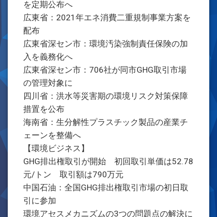
を定期公布へ
広東省：2021年エネ消費二重規制事業方案を
配布
広東省深セン市：環境汚染強制責任保険の加
入を義務化へ
広東省深セン市：706社が同市GHG取引市場
の管理対象に
四川省：洪水等災害期の環境リスク対策保障
措置を公布
海南省：生分解性プラスチック製品の産業チ
ェーンを整備へ
【環境ビジネス】
GHG排出権取引が開始 初回取引単価は52.78
元/トン 取引額は790万元
中国石油：全国GHG排出権取引市場の初日取
引に参加
環境アセスメカニズムの3つの問題点の解決に