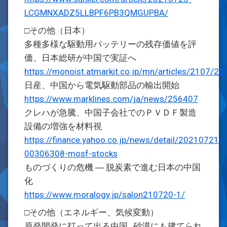
LCGMNXADZ5LLBPF6PB3QMGUPBA/
□その他（日本）
多種多様な駆動用バッテリーの残存価値を評
価、日本総研が中国で実証へ
https://monoist.atmarkit.co.jp/mn/articles/2107/2
日産、中国から電気駆動部品の輸出開始
https://www.marklines.com/ja/news/256407
クレハが急騰、中国子会社でのＰＶＤＦ製造
設備の増強を材料視
https://finance.yahoo.co.jp/news/detail/20210721-
00306308-mosf-stocks
ものづくりの危機 ― 脱炭素で進む日本の中国
化
https://www.moralogy.jp/salon210720-1/
□その他（エネルギー、気候変動）
原発開発に打って出る中国…砂漠にも建てられ