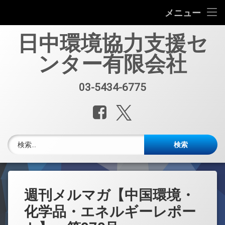
会社案内
メニュー
コ
中国環境規制対応セミナー（第33回）
日中環境協力支援セ
ン
テ
ンター有限会社
中国環境規制対応支援業務紹介
ン
ツ
へ
セミナー、資料販売
03-5434-6775
電話番号:
ス
キ
レポート・公開情報
Facebook
X.com
ッ
プ
中国環境博覧会(IE expo)
検索:
中国環境ブログ
週刊メルマガ 中国環境・化学品・エネルギーレポート
週刊メルマガ【中国環境・
中文
化学品・エネルギーレポー