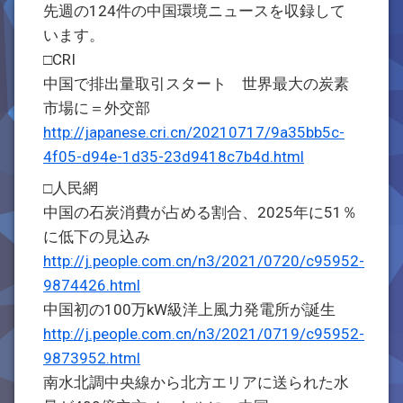
先週の124件の中国環境ニュースを収録して
います。
□CRI
中国で排出量取引スタート 世界最大の炭素
市場に＝外交部
http://japanese.cri.cn/20210717/9a35bb5c-
4f05-d94e-1d35-23d9418c7b4d.html
□人民網
中国の石炭消費が占める割合、2025年に51％
に低下の見込み
http://j.people.com.cn/n3/2021/0720/c95952-
9874426.html
中国初の100万kW級洋上風力発電所が誕生
http://j.people.com.cn/n3/2021/0719/c95952-
9873952.html
南水北調中央線から北方エリアに送られた水