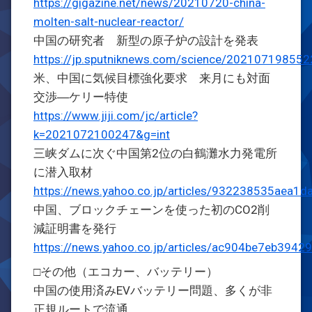
https://gigazine.net/news/20210720-china-
molten-salt-nuclear-reactor/
中国の研究者 新型の原子炉の設計を発表
https://jp.sputniknews.com/science/202107198552
米、中国に気候目標強化要求 来月にも対面
交渉―ケリー特使
https://www.jiji.com/jc/article?
k=2021072100247&g=int
三峡ダムに次ぐ中国第2位の白鶴灘水力発電所
に潜入取材
https://news.yahoo.co.jp/articles/932238535aea
中国、ブロックチェーンを使った初のCO2削
減証明書を発行
https://news.yahoo.co.jp/articles/ac904be7eb39
□その他（エコカー、バッテリー）
中国の使用済みEVバッテリー問題、多くが非
正規ルートで流通