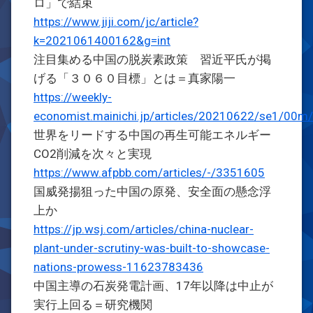
ロ」で結束
https://www.jiji.com/jc/article?
k=2021061400162&g=int
注目集める中国の脱炭素政策 習近平氏が掲
げる「３０６０目標」とは＝真家陽一
https://weekly-
economist.mainichi.jp/articles/20210622/se1/00
世界をリードする中国の再生可能エネルギー
CO2削減を次々と実現
https://www.afpbb.com/articles/-/3351605
国威発揚狙った中国の原発、安全面の懸念浮
上か
https://jp.wsj.com/articles/china-nuclear-
plant-under-scrutiny-was-built-to-showcase-
nations-prowess-11623783436
中国主導の石炭発電計画、17年以降は中止が
実行上回る＝研究機関