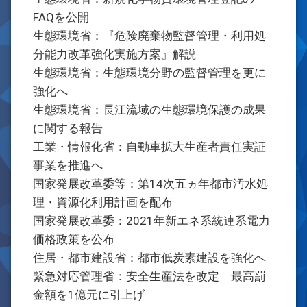
FAQを公開
生態環境省：『危険廃棄物監督管理・利用処
分能力改革強化実施方案』解説
生態環境省：生態環境分野の監督管理を更に
強化へ
生態環境省：長江流域の生態環境保護の成果
に関する報告
工業・情報化省：自動車拡大生産者責任実証
事業を推進へ
国家発展改革委等：第14次五ヵ年都市汚水処
理・資源化利用計画を配布
国家発展改革委：2021年新エネ系統連系電力
価格政策を公布
住居・都市建設省：都市低炭素建設を強化へ
緊急対応管理省：安全生産法を改定 最高罰
金額を1億元に引上げ