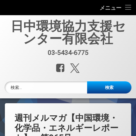
会社案内
メニュー
コ
中国環境規制対応セミナー（第33回）
日中環境協力支援セ
ン
テ
ンター有限会社
中国環境規制対応支援業務紹介
ン
ツ
へ
セミナー、資料販売
03-5434-6775
電話番号:
ス
キ
レポート・公開情報
Facebook
X.com
ッ
プ
中国環境博覧会(IE expo)
検索:
中国環境ブログ
週刊メルマガ 中国環境・化学品・エネルギーレポート
週刊メルマガ【中国環境・
中文
化学品・エネルギーレポー