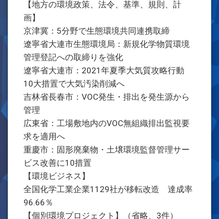
【地方の環境政策、法令、基準、規則、計
画】
京津冀：5分野で生態環境共同連携取締
遼寧省大連市生態環境局：新規化学物質環境
管理登記への取締りを強化
遼寧省大連市：2021年夏季大気質攻略行動
10大措置で大気汚染削減へ
吉林省長春市：VOC発生・排出を発生源から
管理
広東省：工場敷地内のVOC無組織排出監視要
求を適用へ
重慶市：固形廃棄物・土壌環境監督管理サー
ビス改善に10措置
【環境ビジネス】
全国化学工業企業1129社が移転改造 達成率
96.66％
【個別環境プロジェクト】（省略、3件）