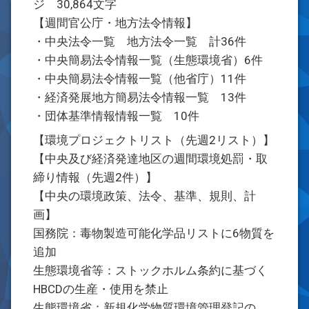
ジ 30,864文字
【週間官公庁・地方法令情報】
・中央法令一覧 地方法令一覧 計36件
・中央簡易法令情報一覧（生態環境省）6件
・中央簡易法令情報一覧（他省庁）11件
・経済発展地方簡易法令情報一覧 13件
・団体基準情報情報一覧 10件
【環境プロジェクトリスト（先週2リスト）】
【中央及び経済発達地区の週間環境処罰・取
締り情報（先週2件）】
【中央の環境政策、法令、基準、規則、計
画】
国務院：毒物製造可能化学品リストに6物質を
追加
生態環境省等：ストックホルム条約に基づく
HBCDの生産・使用を禁止
生態環境省：新規化学物質環境管理登記の